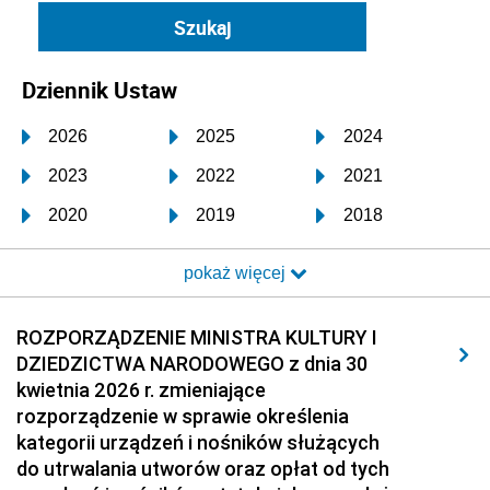
Dziennik Ustaw
2026
2025
2024
2023
2022
2021
2020
2019
2018
2017
2016
2015
pokaż więcej
2014
2013
2012
2011
2010
2009
ROZPORZĄDZENIE MINISTRA KULTURY I
DZIEDZICTWA NARODOWEGO z dnia 30
2008
2007
2006
kwietnia 2026 r. zmieniające
2005
2004
2003
rozporządzenie w sprawie określenia
kategorii urządzeń i nośników służących
2002
2001
2000
do utrwalania utworów oraz opłat od tych