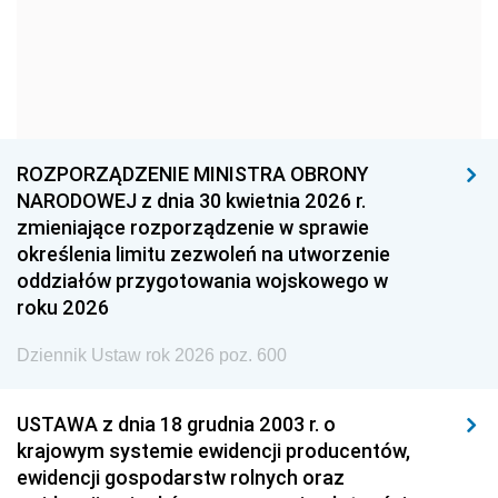
1960
1959
1958
1957
1956
1955
1954
1953
1952
1951
1950
1949
ROZPORZĄDZENIE MINISTRA OBRONY
1948
1947
1946
NARODOWEJ z dnia 30 kwietnia 2026 r.
1945
1944
1939
zmieniające rozporządzenie w sprawie
określenia limitu zezwoleń na utworzenie
1938
1937
1936
oddziałów przygotowania wojskowego w
1935
1934
1933
roku 2026
1932
1931
1930
Dziennik Ustaw rok 2026 poz. 600
1929
1928
1927
USTAWA z dnia 18 grudnia 2003 r. o
1926
1925
1924
krajowym systemie ewidencji producentów,
1923
1922
1921
ewidencji gospodarstw rolnych oraz