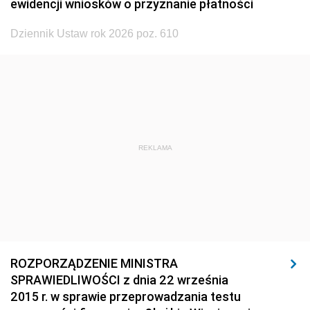
ewidencji wniosków o przyznanie płatności
1920
1919
1918
Dziennik Ustaw rok 2026 poz. 610
REKLAMA
ROZPORZĄDZENIE MINISTRA
SPRAWIEDLIWOŚCI z dnia 22 września
2015 r. w sprawie przeprowadzania testu