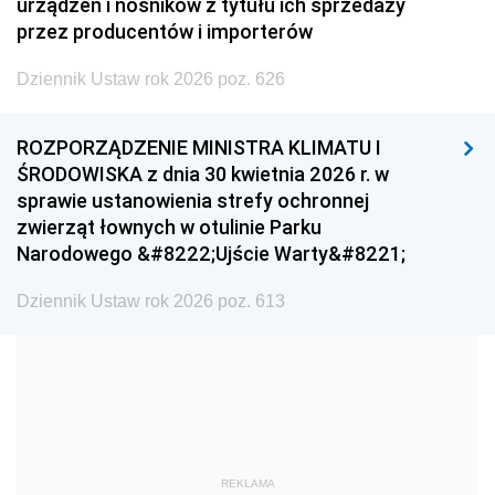
1999
1998
1997
urządzeń i nośników z tytułu ich sprzedaży
przez producentów i importerów
1996
1995
1994
Dziennik Ustaw rok 2026 poz. 626
1993
1992
1991
1990
1989
1988
ROZPORZĄDZENIE MINISTRA KLIMATU I
1987
1986
1985
ŚRODOWISKA z dnia 30 kwietnia 2026 r. w
sprawie ustanowienia strefy ochronnej
1984
1983
1982
zwierząt łownych w otulinie Parku
1981
1980
1979
Narodowego &#8222;Ujście Warty&#8221;
1978
1977
1976
Dziennik Ustaw rok 2026 poz. 613
1975
1974
1973
1972
1971
1970
1969
1968
1967
1966
1965
1964
1963
1962
1961
REKLAMA