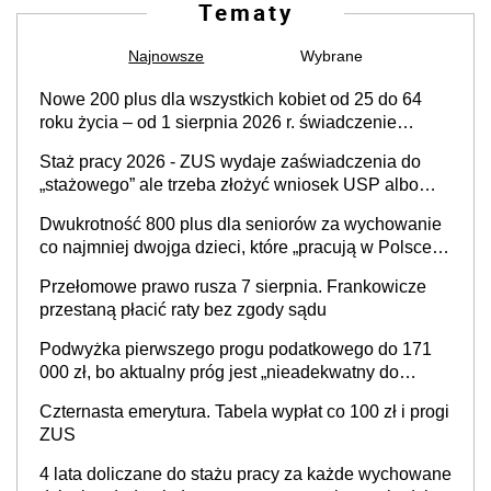
Tematy
Najnowsze
Wybrane
Nowe 200 plus dla wszystkich kobiet od 25 do 64
roku życia – od 1 sierpnia 2026 r. świadczenie
przysługuje w ramach nowego programu rządowego
Staż pracy 2026 - ZUS wydaje zaświadczenia do
„stażowego” ale trzeba złożyć wniosek USP albo
US-7 (za okresy sprzed 1999 roku). Jak odebrać
Dwukrotność 800 plus dla seniorów za wychowanie
zaświadczenie z ZUS?
co najmniej dwojga dzieci, które „pracują w Polsce i
zasilają budżet państwa poprzez płacenie
Przełomowe prawo rusza 7 sierpnia. Frankowicze
podatków? Zapadła decyzja Sejmu
przestaną płacić raty bez zgody sądu
Podwyżka pierwszego progu podatkowego do 171
000 zł, bo aktualny próg jest „nieadekwatny do
kosztów życia obywateli” – zapadła decyzja Sejmu
Czternasta emerytura. Tabela wypłat co 100 zł i progi
ZUS
4 lata doliczane do stażu pracy za każde wychowane