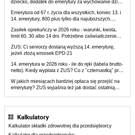
dziecko, dodatek do emerytury za wychowanie dzieci
i świadczenie także dla rodziców trójki dzieci. Znamy
Emerytura od 67 r. życia dla wszystkich, koniec 13. i
stanowisko sejmowej komisji
14. emerytury, 800 plus tylko dla najuboższych.
Ekonomiści przygotowali plan ratunkowy dla
Zasiłek opiekuńczy w 2026 roku - warunki, kwota,
polskich finansów publicznych
limit 60, 30 albo 14 dni. Potrzebne zaświadczenie
lekarskie i druk Z-15B. Na opiekę nad chorym
ZUS: Ci seniorzy dostaną wyższą 14. emeryturę,
rodzicem i innym członkiem rodziny
jeżeli złożą wniosek EPD-21
14. emerytura w 2026 roku - ile do ręki (tabela brutto-
netto). Kiedy wypłata z ZUS? Co z "czternastką" przy
rencie wdowiej i rencie rodzinnej?
W jakich miesiącach bardziej opłaca się przejść na
emeryturę? ZUS wyjaśnia też jak dostać ostatnią
pensję i pierwszą emeryturę za ten sam miesiąc
Kalkulatory
Kalkulator składki zdrowotnej dla przedsiębiorcy
Kalkulator dla przedsiębiorców