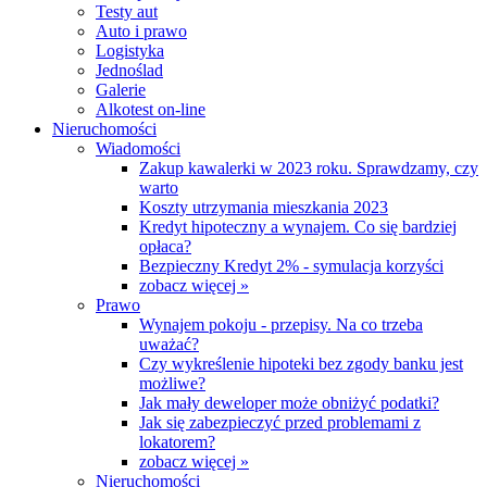
Testy aut
Auto i prawo
Logistyka
Jednoślad
Galerie
Alkotest on-line
Nieruchomości
Wiadomości
Zakup kawalerki w 2023 roku. Sprawdzamy, czy
warto
Koszty utrzymania mieszkania 2023
Kredyt hipoteczny a wynajem. Co się bardziej
opłaca?
Bezpieczny Kredyt 2% - symulacja korzyści
zobacz więcej »
Prawo
Wynajem pokoju - przepisy. Na co trzeba
uważać?
Czy wykreślenie hipoteki bez zgody banku jest
możliwe?
Jak mały deweloper może obniżyć podatki?
Jak się zabezpieczyć przed problemami z
lokatorem?
zobacz więcej »
Nieruchomości