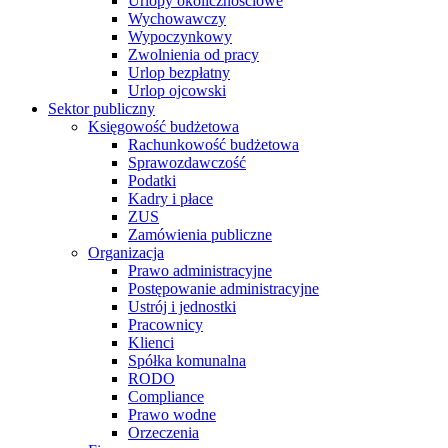
Urlopy okolicznościowe
Wychowawczy
Wypoczynkowy
Zwolnienia od pracy
Urlop bezpłatny
Urlop ojcowski
Sektor publiczny
Księgowość budżetowa
Rachunkowość budżetowa
Sprawozdawczość
Podatki
Kadry i płace
ZUS
Zamówienia publiczne
Organizacja
Prawo administracyjne
Postępowanie administracyjne
Ustrój i jednostki
Pracownicy
Klienci
Spółka komunalna
RODO
Compliance
Prawo wodne
Orzeczenia