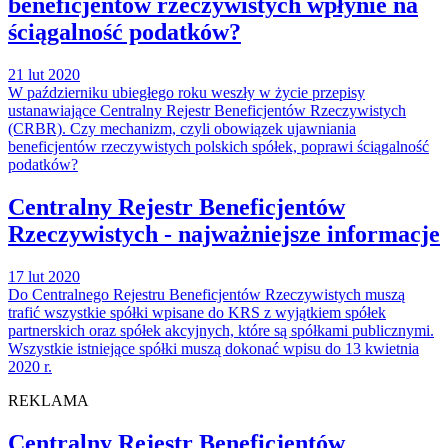
beneficjentów rzeczywistych wpłynie na
ściągalność podatków?
21 lut 2020
W październiku ubiegłego roku weszły w życie przepisy
ustanawiające Centralny Rejestr Beneficjentów Rzeczywistych
(CRBR). Czy mechanizm, czyli obowiązek ujawniania
beneficjentów rzeczywistych polskich spółek, poprawi ściągalność
podatków?
Centralny Rejestr Beneficjentów
Rzeczywistych - najważniejsze informacje
17 lut 2020
Do Centralnego Rejestru Beneficjentów Rzeczywistych muszą
trafić wszystkie spółki wpisane do KRS z wyjątkiem spółek
partnerskich oraz spółek akcyjnych, które są spółkami publicznymi.
Wszystkie istniejące spółki muszą dokonać wpisu do 13 kwietnia
2020 r.
REKLAMA
Centralny Rejestr Beneficjentów