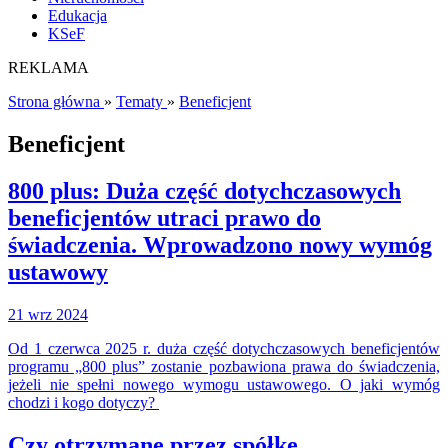
Edukacja
KSeF
REKLAMA
Strona główna
»
Tematy
»
Beneficjent
Beneficjent
800 plus: Duża część dotychczasowych
beneficjentów utraci prawo do
świadczenia. Wprowadzono nowy wymóg
ustawowy
21 wrz 2024
Od 1 czerwca 2025 r. duża część dotychczasowych beneficjentów
programu „800 plus” zostanie pozbawiona prawa do świadczenia,
jeżeli nie spełni nowego wymogu ustawowego. O jaki wymóg
chodzi i kogo dotyczy?
Czy otrzymane przez spółkę