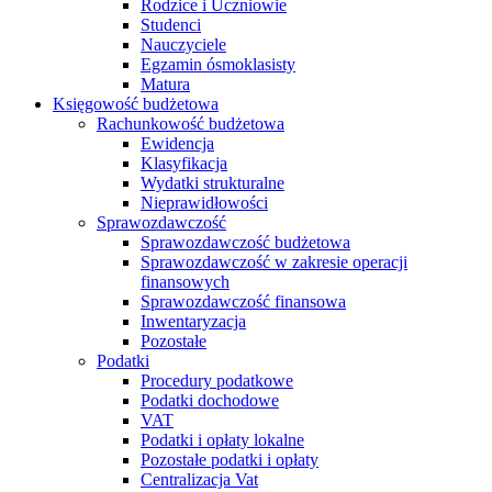
Rodzice i Uczniowie
Studenci
Nauczyciele
Egzamin ósmoklasisty
Matura
Księgowość budżetowa
Rachunkowość budżetowa
Ewidencja
Klasyfikacja
Wydatki strukturalne
Nieprawidłowości
Sprawozdawczość
Sprawozdawczość budżetowa
Sprawozdawczość w zakresie operacji
finansowych
Sprawozdawczość finansowa
Inwentaryzacja
Pozostałe
Podatki
Procedury podatkowe
Podatki dochodowe
VAT
Podatki i opłaty lokalne
Pozostałe podatki i opłaty
Centralizacja Vat