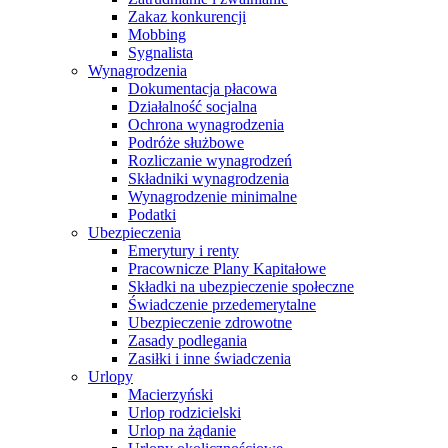
Zakaz konkurencji
Mobbing
Sygnalista
Wynagrodzenia
Dokumentacja płacowa
Działalność socjalna
Ochrona wynagrodzenia
Podróże służbowe
Rozliczanie wynagrodzeń
Składniki wynagrodzenia
Wynagrodzenie minimalne
Podatki
Ubezpieczenia
Emerytury i renty
Pracownicze Plany Kapitałowe
Składki na ubezpieczenie społeczne
Świadczenie przedemerytalne
Ubezpieczenie zdrowotne
Zasady podlegania
Zasiłki i inne świadczenia
Urlopy
Macierzyński
Urlop rodzicielski
Urlop na żądanie