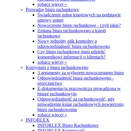
zobacz więcej »
Prowadzę biuro rachunkowe
Świadczenie usług księgowych na podstawie
umowy ustnej
Nowoczesne biuro rachunkowe - czyli jakie?
Zmiana biura rachunkowego a księgi
rachunkowe
Nowy jednolity plik kontrolny a
odpowiedzialność biura rachunkowego
Czy biuro rachunkowe musi udzielić
komornikowi informacji o klientach?
zobacz więcej »
Korzystam z biura rachunkowego
3 argumenty za wyborem nowoczesnego biura
Odpowiedzialność biura rachunkowego -
orzecznictwo
E-dokumentacja pracownicza prowadzona w
biurze rachunkowym
Odpowiedzialność za rachunkowość, gdy
prowadzenie ksiąg rachunkowych powierzono
biuru rachunkowemu
zobacz więcej »
INFORLEX
INFORLEX Biuro Rachunkowe
INFORLEX Księgowość