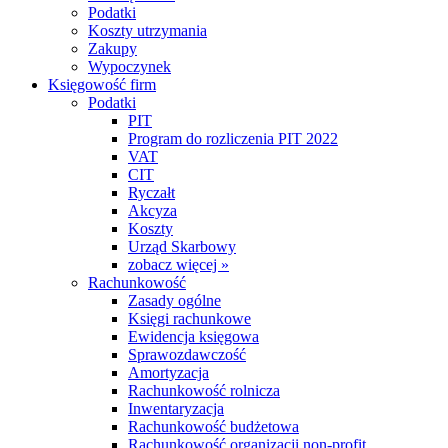
Podatki
Koszty utrzymania
Zakupy
Wypoczynek
Księgowość firm
Podatki
PIT
Program do rozliczenia PIT 2022
VAT
CIT
Ryczałt
Akcyza
Koszty
Urząd Skarbowy
zobacz więcej »
Rachunkowość
Zasady ogólne
Księgi rachunkowe
Ewidencja księgowa
Sprawozdawczość
Amortyzacja
Rachunkowość rolnicza
Inwentaryzacja
Rachunkowość budżetowa
Rachunkowość organizacji non-profit