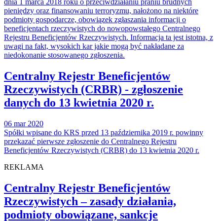
dnia 1 marca 2018 roku o przeciwdziałaniu praniu brudnych
pieniędzy oraz finansowaniu terroryzmu, nałożono na niektóre
podmioty gospodarcze, obowiązek zgłaszania informacji o
beneficjentach rzeczywistych do nowopowstałego Centralnego
Rejestru Beneficjentów Rzeczywistych. Informacja ta jest istotna, z
uwagi na fakt, wysokich kar jakie mogą być nakładane za
niedokonanie stosowanego zgłoszenia.
Centralny Rejestr Beneficjentów
Rzeczywistych (CRBR) - zgłoszenie
danych do 13 kwietnia 2020 r.
06 mar 2020
Spółki wpisane do KRS przed 13 października 2019 r. powinny
przekazać pierwsze zgłoszenie do Centralnego Rejestru
Beneficjentów Rzeczywistych (CRBR) do 13 kwietnia 2020 r.
REKLAMA
Centralny Rejestr Beneficjentów
Rzeczywistych – zasady działania,
podmioty obowiązane, sankcje