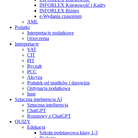
INFORLEX Księgowość i Kadry
INFORLEX Biznes
e-Wydania czasopism
AML
Podatki
Interpretacje podatkowe
Orzeczenia
Interpretacje
VAT
CIT
PIT
Ryczałt
PCC
Akcyza
Podatek od spadków i darowizn
Ordynacja podatkowa
Inne
Sztuczna inteligencja AI
Sztuczna inteligencja
ChatGPT
Rozmowy z ChatGPT
QUIZY
Edukacja
Szkoła podstawowa klasy 1-3