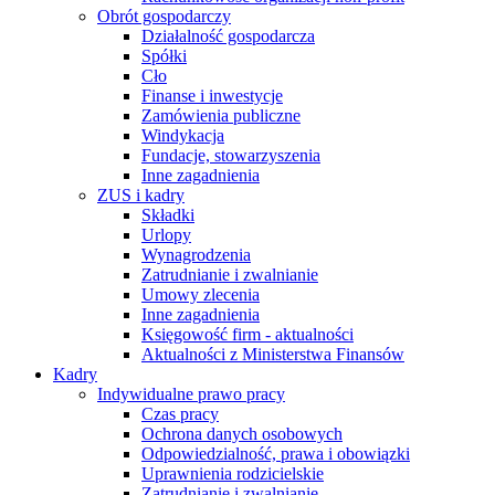
Obrót gospodarczy
Działalność gospodarcza
Spółki
Cło
Finanse i inwestycje
Zamówienia publiczne
Windykacja
Fundacje, stowarzyszenia
Inne zagadnienia
ZUS i kadry
Składki
Urlopy
Wynagrodzenia
Zatrudnianie i zwalnianie
Umowy zlecenia
Inne zagadnienia
Księgowość firm - aktualności
Aktualności z Ministerstwa Finansów
Kadry
Indywidualne prawo pracy
Czas pracy
Ochrona danych osobowych
Odpowiedzialność, prawa i obowiązki
Uprawnienia rodzicielskie
Zatrudnianie i zwalnianie