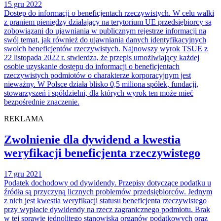
15 gru 2022
Dostęp do informacji o beneficjentach rzeczywistych. W celu walki
z praniem pieniędzy działający na terytorium UE przedsiębiorcy są
zobowiązani do ujawniania w publicznym rejestrze informacji na
swój temat, jak również do ujawniania danych identyfikacyjnych
swoich beneficjentów rzeczywistych. Najnowszy wyrok TSUE z
22 listopada 2022 r. stwierdza, że przepis umożlwiający każdej
osobie uzyskanie dostępu do informacji o beneficjentach
rzeczywistych podmiotów o charakterze korporacyjnym jest
nieważny. W Polsce działa blisko 0,5 miliona spółek, fundacji,
stowarzyszeń i spółdzielni, dla których wyrok ten może mieć
bezpośrednie znaczenie.
REKLAMA
Zwolnienie dla dywidend a kwestia
weryfikacji beneficjenta rzeczywistego
17 gru 2021
Podatek dochodowy od dywidendy. Przepisy dotyczące podatku u
źródła są przyczyną licznych problemów przedsiębiorców. Jednym
z nich jest kwestia weryfikacji statusu beneficjenta rzeczywistego
przy wypłacie dywidendy na rzecz zagranicznego podmiotu. Brak
w tej sprawie jednolitego stanowiska organów podatkowych oraz