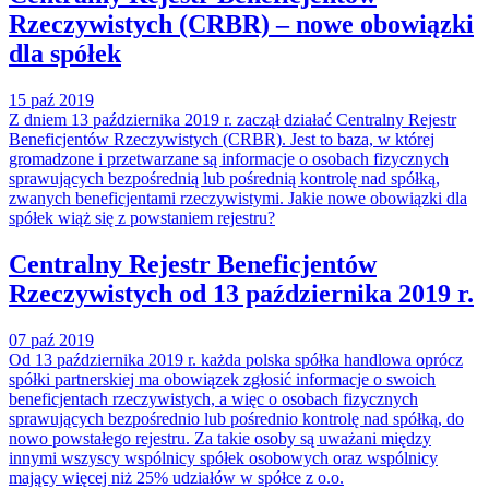
Rzeczywistych (CRBR) – nowe obowiązki
dla spółek
15 paź 2019
Z dniem 13 października 2019 r. zaczął działać Centralny Rejestr
Beneficjentów Rzeczywistych (CRBR). Jest to baza, w której
gromadzone i przetwarzane są informacje o osobach fizycznych
sprawujących bezpośrednią lub pośrednią kontrolę nad spółką,
zwanych beneficjentami rzeczywistymi. Jakie nowe obowiązki dla
spółek wiąż się z powstaniem rejestru?
Centralny Rejestr Beneficjentów
Rzeczywistych od 13 października 2019 r.
07 paź 2019
Od 13 października 2019 r. każda polska spółka handlowa oprócz
spółki partnerskiej ma obowiązek zgłosić informacje o swoich
beneficjentach rzeczywistych, a więc o osobach fizycznych
sprawujących bezpośrednio lub pośrednio kontrolę nad spółką, do
nowo powstałego rejestru. Za takie osoby są uważani między
innymi wszyscy wspólnicy spółek osobowych oraz wspólnicy
mający więcej niż 25% udziałów w spółce z o.o.