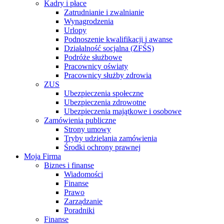
Kadry i płace
Zatrudnianie i zwalnianie
Wynagrodzenia
Urlopy
Podnoszenie kwalifikacji i awanse
Działalność socjalna (ZFŚS)
Podróże służbowe
Pracownicy oświaty
Pracownicy służby zdrowia
ZUS
Ubezpieczenia społeczne
Ubezpieczenia zdrowotne
Ubezpieczenia majątkowe i osobowe
Zamówienia publiczne
Strony umowy
Tryby udzielania zamówienia
Środki ochrony prawnej
Moja Firma
Biznes i finanse
Wiadomości
Finanse
Prawo
Zarządzanie
Poradniki
Finanse