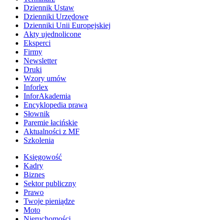
Dziennik Ustaw
Dzienniki Urzędowe
Dzienniki Unii Europejskiej
Akty ujednolicone
Eksperci
Firmy
Newsletter
Druki
Wzory umów
Inforlex
InforAkademia
Encyklopedia prawa
Słownik
Paremie łacińskie
Aktualności z MF
Szkolenia
Księgowość
Kadry
Biznes
Sektor publiczny
Prawo
Twoje pieniądze
Moto
Nieruchomości