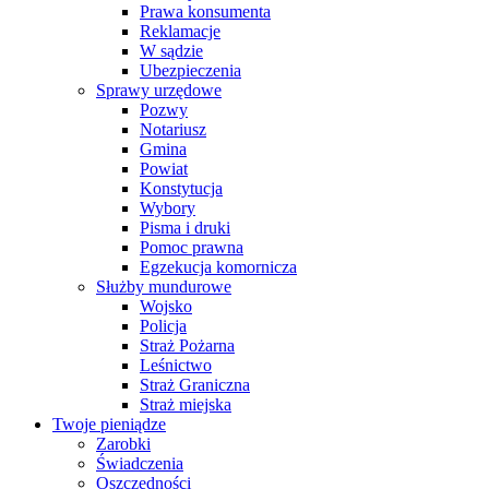
Prawa konsumenta
Reklamacje
W sądzie
Ubezpieczenia
Sprawy urzędowe
Pozwy
Notariusz
Gmina
Powiat
Konstytucja
Wybory
Pisma i druki
Pomoc prawna
Egzekucja komornicza
Służby mundurowe
Wojsko
Policja
Straż Pożarna
Leśnictwo
Straż Graniczna
Straż miejska
Twoje pieniądze
Zarobki
Świadczenia
Oszczędności