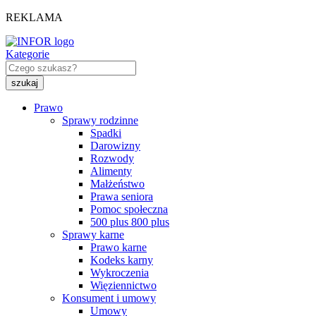
REKLAMA
Kategorie
Prawo
Sprawy rodzinne
Spadki
Darowizny
Rozwody
Alimenty
Małżeństwo
Prawa seniora
Pomoc społeczna
500 plus 800 plus
Sprawy karne
Prawo karne
Kodeks karny
Wykroczenia
Więziennictwo
Konsument i umowy
Umowy