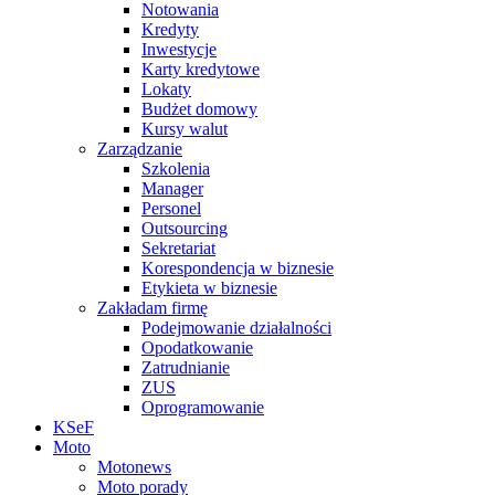
Notowania
Kredyty
Inwestycje
Karty kredytowe
Lokaty
Budżet domowy
Kursy walut
Zarządzanie
Szkolenia
Manager
Personel
Outsourcing
Sekretariat
Korespondencja w biznesie
Etykieta w biznesie
Zakładam firmę
Podejmowanie działalności
Opodatkowanie
Zatrudnianie
ZUS
Oprogramowanie
KSeF
Moto
Motonews
Moto porady