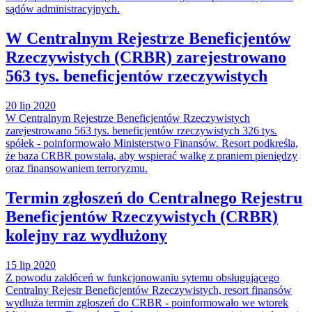
sądów administracyjnych.
W Centralnym Rejestrze Beneficjentów
Rzeczywistych (CRBR) zarejestrowano
563 tys. beneficjentów rzeczywistych
20 lip 2020
W Centralnym Rejestrze Beneficjentów Rzeczywistych
zarejestrowano 563 tys. beneficjentów rzeczywistych 326 tys.
spółek - poinformowało Ministerstwo Finansów. Resort podkreśla,
że baza CRBR powstała, aby wspierać walkę z praniem pieniędzy
oraz finansowaniem terroryzmu.
Termin zgłoszeń do Centralnego Rejestru
Beneficjentów Rzeczywistych (CRBR)
kolejny raz wydłużony
15 lip 2020
Z powodu zakłóceń w funkcjonowaniu sytemu obsługującego
Centralny Rejestr Beneficjentów Rzeczywistych, resort finansów
wydłuża termin zgłoszeń do CRBR - poinformowało we wtorek