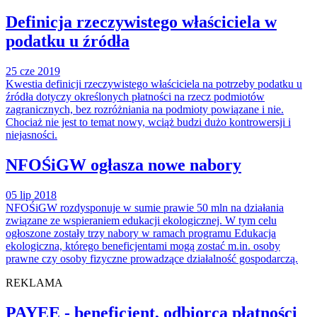
Definicja rzeczywistego właściciela w
podatku u źródła
25 cze 2019
Kwestia definicji rzeczywistego właściciela na potrzeby podatku u
źródła dotyczy określonych płatności na rzecz podmiotów
zagranicznych, bez rozróżniania na podmioty powiązane i nie.
Chociaż nie jest to temat nowy, wciąż budzi dużo kontrowersji i
niejasności.
NFOŚiGW ogłasza nowe nabory
05 lip 2018
NFOŚiGW rozdysponuje w sumie prawie 50 mln na działania
związane ze wspieraniem edukacji ekologicznej. W tym celu
ogłoszone zostały trzy nabory w ramach programu Edukacja
ekologiczna, którego beneficjentami mogą zostać m.in. osoby
prawne czy osoby fizyczne prowadzące działalność gospodarczą.
REKLAMA
PAYEE - beneficjent, odbiorca płatności