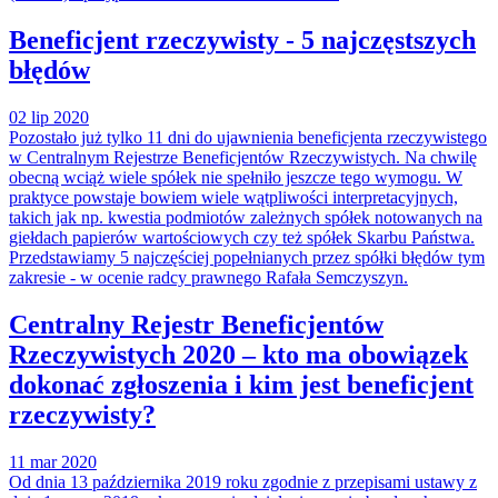
Beneficjent rzeczywisty - 5 najczęstszych
błędów
02 lip 2020
Pozostało już tylko 11 dni do ujawnienia beneficjenta rzeczywistego
w Centralnym Rejestrze Beneficjentów Rzeczywistych. Na chwilę
obecną wciąż wiele spółek nie spełniło jeszcze tego wymogu. W
praktyce powstaje bowiem wiele wątpliwości interpretacyjnych,
takich jak np. kwestia podmiotów zależnych spółek notowanych na
giełdach papierów wartościowych czy też spółek Skarbu Państwa.
Przedstawiamy 5 najczęściej popełnianych przez spółki błędów tym
zakresie - w ocenie radcy prawnego Rafała Semczyszyn.
Centralny Rejestr Beneficjentów
Rzeczywistych 2020 – kto ma obowiązek
dokonać zgłoszenia i kim jest beneficjent
rzeczywisty?
11 mar 2020
Od dnia 13 października 2019 roku zgodnie z przepisami ustawy z