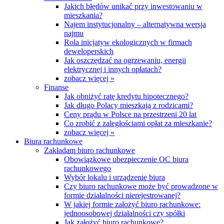
Jakich błędów unikać przy inwestowaniu w
mieszkania?
Najem instytucjonalny – alternatywna wersja
najmu
Rola inicjatyw ekologicznych w firmach
deweloperskich
Jak oszczędzać na ogrzewaniu, energii
elektrycznej i innych opłatach?
zobacz więcej »
Finanse
Jak obniżyć ratę kredytu hipotecznego?
Jak długo Polacy mieszkają z rodzicami?
Ceny prądu w Polsce na przestrzeni 20 lat
Co zrobić z zaległościami opłat za mieszkanie?
zobacz więcej »
Biura rachunkowe
Zakładam biuro rachunkowe
Obowiązkowe ubezpieczenie OC biura
rachunkowego
Wybór lokalu i urządzenie biura
Czy biuro rachunkowe może być prowadzone w
formie działalności nierejestrowanej?
W jakiej formie założyć biuro rachunkowe:
jednoosobowej działalności czy spółki
Jak założyć biuro rachunkowe?