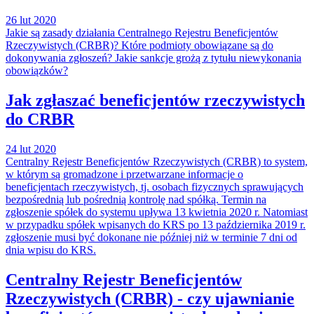
26 lut 2020
Jakie są zasady działania Centralnego Rejestru Beneficjentów
Rzeczywistych (CRBR)? Które podmioty obowiązane są do
dokonywania zgłoszeń? Jakie sankcje grożą z tytułu niewykonania
obowiązków?
Jak zgłaszać beneficjentów rzeczywistych
do CRBR
24 lut 2020
Centralny Rejestr Beneficjentów Rzeczywistych (CRBR) to system,
w którym są gromadzone i przetwarzane informacje o
beneficjentach rzeczywistych, tj. osobach fizycznych sprawujących
bezpośrednią lub pośrednią kontrolę nad spółką. Termin na
zgłoszenie spółek do systemu upływa 13 kwietnia 2020 r. Natomiast
w przypadku spółek wpisanych do KRS po 13 października 2019 r.
zgłoszenie musi być dokonane nie później niż w terminie 7 dni od
dnia wpisu do KRS.
Centralny Rejestr Beneficjentów
Rzeczywistych (CRBR) - czy ujawnianie