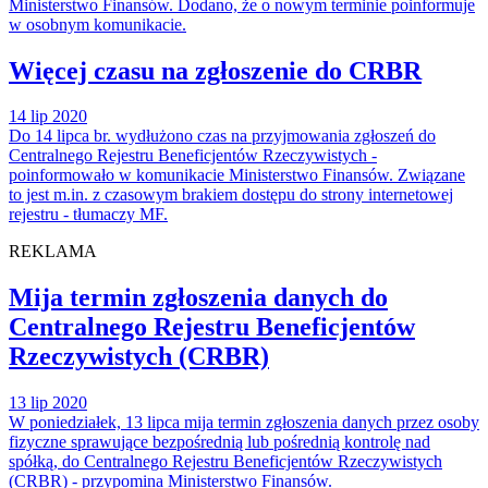
Ministerstwo Finansów. Dodano, że o nowym terminie poinformuje
w osobnym komunikacie.
Więcej czasu na zgłoszenie do CRBR
14 lip 2020
Do 14 lipca br. wydłużono czas na przyjmowania zgłoszeń do
Centralnego Rejestru Beneficjentów Rzeczywistych -
poinformowało w komunikacie Ministerstwo Finansów. Związane
to jest m.in. z czasowym brakiem dostępu do strony internetowej
rejestru - tłumaczy MF.
REKLAMA
Mija termin zgłoszenia danych do
Centralnego Rejestru Beneficjentów
Rzeczywistych (CRBR)
13 lip 2020
W poniedziałek, 13 lipca mija termin zgłoszenia danych przez osoby
fizyczne sprawujące bezpośrednią lub pośrednią kontrolę nad
spółką, do Centralnego Rejestru Beneficjentów Rzeczywistych
(CRBR) - przypomina Ministerstwo Finansów.