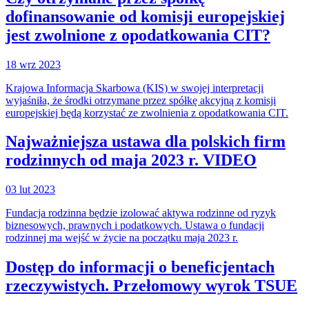
dofinansowanie od komisji europejskiej
jest zwolnione z opodatkowania CIT?
18 wrz 2023
Krajowa Informacja Skarbowa (KIS) w swojej interpretacji
wyjaśniła, że środki otrzymane przez spółkę akcyjną z komisji
europejskiej będą korzystać ze zwolnienia z opodatkowania CIT.
Najważniejsza ustawa dla polskich firm
rodzinnych od maja 2023 r. VIDEO
03 lut 2023
Fundacja rodzinna będzie izolować aktywa rodzinne od ryzyk
biznesowych, prawnych i podatkowych. Ustawa o fundacji
rodzinnej ma wejść w życie na początku maja 2023 r.
Dostęp do informacji o beneficjentach
rzeczywistych. Przełomowy wyrok TSUE