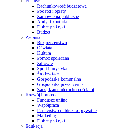
Finanse
Rachunkowość budżetowa
Podatki i opłaty
Zamówienia publiczne
Audyt i kontrola
Dobre praktyki
Budżet
Zadania
Bezpieczeństwo
Oświata
Kultura
Pomoc społeczna
Zdrowie
Sport i turystyka
Środowisko
Gospodarka komunalna
Gospodarka przestrzenna
Zarządzanie nieruchomościami
Rozwój i promocja
Fundusze unijne
Współpraca
Partnerstwo publiczno-prywatne
Marketing
Dobre praktyki
Edukacja