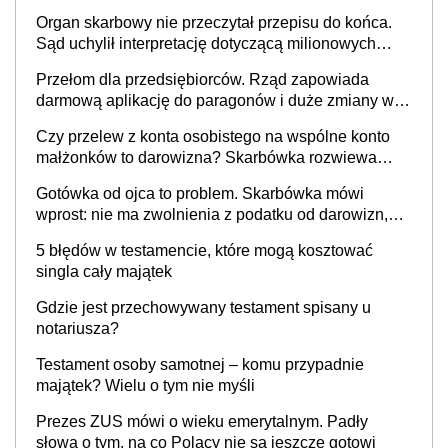
OC
Organ skarbowy nie przeczytał przepisu do końca.
Sąd uchylił interpretację dotyczącą milionowych
przychodów
Przełom dla przedsiębiorców. Rząd zapowiada
darmową aplikację do paragonów i duże zmiany w
podatkach
Czy przelew z konta osobistego na wspólne konto
małżonków to darowizna? Skarbówka rozwiewa
wątpliwości
Gotówka od ojca to problem. Skarbówka mówi
wprost: nie ma zwolnienia z podatku od darowizn,
nawet gdy pieniądze wpłyną na konto
5 błędów w testamencie, które mogą kosztować
obdarowanego
singla cały majątek
Gdzie jest przechowywany testament spisany u
notariusza?
Testament osoby samotnej – komu przypadnie
majątek? Wielu o tym nie myśli
Prezes ZUS mówi o wieku emerytalnym. Padły
słowa o tym, na co Polacy nie są jeszcze gotowi