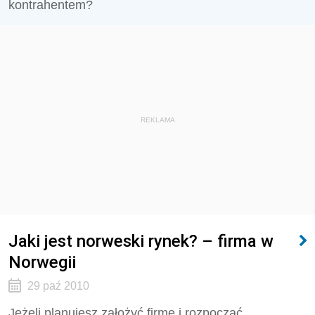
kontrahentem?
REKLAMA
Jaki jest norweski rynek? – firma w
Norwegii
29 paź 2010
Jeżeli planujesz założyć firmę i rozpocząć