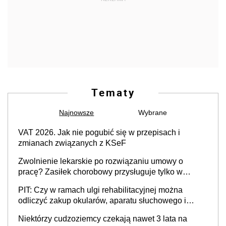
Tematy
Najnowsze
Wybrane
VAT 2026. Jak nie pogubić się w przepisach i
zmianach związanych z KSeF
Zwolnienie lekarskie po rozwiązaniu umowy o
pracę? Zasiłek chorobowy przysługuje tylko w
przypadku zachorowania w ciągu 14 dni od ustania
PIT: Czy w ramach ulgi rehabilitacyjnej można
stosunku pracy
odliczyć zakup okularów, aparatu słuchowego i
skutera inwalidzkiego?
Niektórzy cudzoziemcy czekają nawet 3 lata na