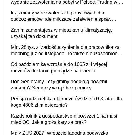
wydanie zezwolenia na pobyt w Polsce. Trudno w to
uwierzyć, ale ogromne opóźnienia z kartami pobytu
Idą zmiany w zezwoleniach pobytowych dla
to realny problem
cudzoziemców, ale milczące załatwienie spraw
przewidziano tylko dla wybranych
Zanim zamontujesz w mieszkaniu klimatyzację,
uzyskaj ten dokument
Min. 28 tys. zł zadośćuczynienia dla pracownika za
mobbing już od listopada. To także nieuzasadniona
krytyka i izolowanie z zespołu
Od października wzrośnie do 1665 zł i więcej
rodziców dostanie pieniądze na dziecko
Bon Senioralny - czy gminy podołają nowemu
zadaniu? Seniorzy wciąż bez pomocy
Pensja rodzicielska dla rodziców dzieci 0-3 lata. Dla
kogo 4806 zł miesięcznie?
Każdy rolnik z gospodarstwem powyżej 1 ha musi
mieć OC. Jakie grożą kary za brak?
Mały ZUS 2027. Wreszcie łagodna podwyżka