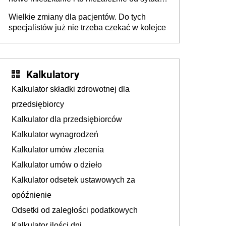
Polsce
materialnej – rząd ogłasza nowy program
Wielkie zmiany dla pacjentów. Do tych
wsparcia dla osób po 60 roku życia
specjalistów już nie trzeba czekać w kolejce
Kalkulatory
Kalkulator składki zdrowotnej dla
przedsiębiorcy
Kalkulator dla przedsiębiorców
Kalkulator wynagrodzeń
Kalkulator umów zlecenia
Kalkulator umów o dzieło
Kalkulator odsetek ustawowych za
opóźnienie
Odsetki od zaległości podatkowych
Kalkulator ilości dni