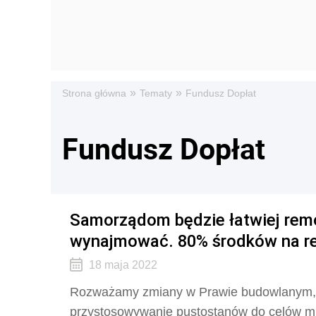
»
»
Strona główna
Tematy
Fundusz Dopłat
Fundusz Dopłat
Samorządom będzie łatwiej remo
wynajmować. 80% środków na r
18 maja 2022
Rozważamy zmiany w Prawie budowlanym, 
przystosowywanie pustostanów do celów m