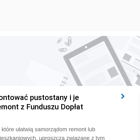
ntować pustostany i je
emont z Funduszu Dopłat
które ułatwią samorządom remont lub
ieszkaniowych, uproszczą związane z tym