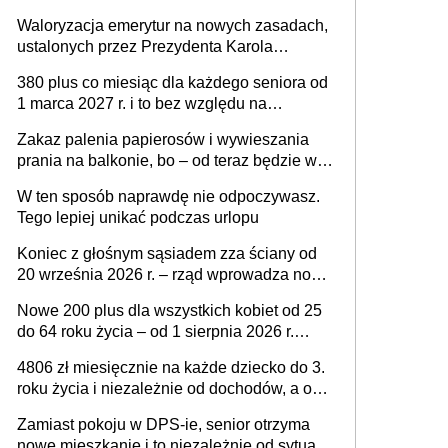
Waloryzacja emerytur na nowych zasadach,
ustalonych przez Prezydenta Karola
Nawrockiego – już nie tylko procentowa, ale
380 plus co miesiąc dla każdego seniora od
również kwotowa podwyżka świadczeń?
1 marca 2027 r. i to bez względu na
wysokość dochodów. Sprawdź, czy musisz
Zakaz palenia papierosów i wywieszania
złożyć wniosek do ZUS, aby otrzymać
prania na balkonie, bo – od teraz będzie w
świadczenie
całości należeć do nieruchomości wspólnej,
W ten sposób naprawdę nie odpoczywasz.
a właścicielowi mieszkania przysługiwać
Tego lepiej unikać podczas urlopu
będzie wyłącznie służebność? Nowy projekt
rządowy
Koniec z głośnym sąsiadem zza ściany od
20 września 2026 r. – rząd wprowadza nowe
przepisy, które poprawią komfort życia
Nowe 200 plus dla wszystkich kobiet od 25
mieszkańców
do 64 roku życia – od 1 sierpnia 2026 r.
świadczenie przysługuje w ramach nowego
4806 zł miesięcznie na każde dziecko do 3.
programu rządowego
roku życia i niezależnie od dochodów, a od
4. roku życia 800 plus – nowe świadczenie
Zamiast pokoju w DPS-ie, senior otrzyma
ma odwrócić trend spadku liczby urodzeń w
nowe mieszkanie i to niezależnie od sytuacji