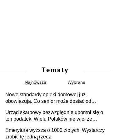
Tematy
Najnowsze
Wybrane
Nowe standardy opieki domowej już
obowiązują. Co senior może dostać od
gminy
Urząd skarbowy bezwzględnie upomni się o
ten podatek. Wielu Polaków nie wie, że
trzeba go zapłacić. Zaleganie fiskusowi
Emerytura wyższa o 1000 złotych. Wystarczy
oznacza kary
zrobić tę jedną rzecz