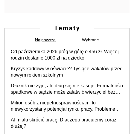
Tematy
Najnowsze
Wybrane
Od października 2026 próg w górę o 456 zł. Więcej
rodzin dostanie 1000 zł na dziecko
Kryzys kadrowy w oświacie? Tysiące wakatów przed
nowym rokiem szkolnym
Dłużnik nie żyje, ale dług się nie kasuje. Formalności
spadkowe w sądzie może załatwić wierzyciel bez
zgody rodziny zmarłego
Milion osób z niepełnosprawnościami to
niewykorzystany potencjał rynku pracy. Problemem
nie jest brak kandydatów, dofinansowań czy
AI miała skrócić pracę. Dlaczego pracujemy coraz
refundacji, ale bariery po stronie systemu i
dłużej?
świadomości pracodawców [WYWIAD]