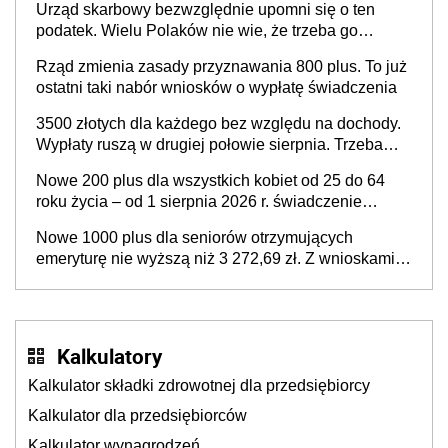
Urząd skarbowy bezwzględnie upomni się o ten
podatek. Wielu Polaków nie wie, że trzeba go
zapłacić. Zaleganie fiskusowi oznacza kary
Rząd zmienia zasady przyznawania 800 plus. To już
ostatni taki nabór wniosków o wypłatę świadczenia
3500 złotych dla każdego bez względu na dochody.
Wypłaty ruszą w drugiej połowie sierpnia. Trzeba
jednak złożyć wniosek
Nowe 200 plus dla wszystkich kobiet od 25 do 64
roku życia – od 1 sierpnia 2026 r. świadczenie
przysługuje w ramach nowego programu rządowego
Nowe 1000 plus dla seniorów otrzymujących
emeryturę nie wyższą niż 3 272,69 zł. Z wnioskami
należy się pospieszyć, bo spóźnialscy świadczenia
nie otrzymają
Kalkulatory
Kalkulator składki zdrowotnej dla przedsiębiorcy
Kalkulator dla przedsiębiorców
Kalkulator wynagrodzeń