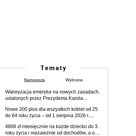
Tematy
Najnowsze
Wybrane
Waloryzacja emerytur na nowych zasadach,
ustalonych przez Prezydenta Karola
Nawrockiego – już nie tylko procentowa, ale
Nowe 200 plus dla wszystkich kobiet od 25
również kwotowa podwyżka świadczeń?
do 64 roku życia – od 1 sierpnia 2026 r.
świadczenie przysługuje w ramach nowego
4806 zł miesięcznie na każde dziecko do 3.
programu rządowego
roku życia i niezależnie od dochodów, a od