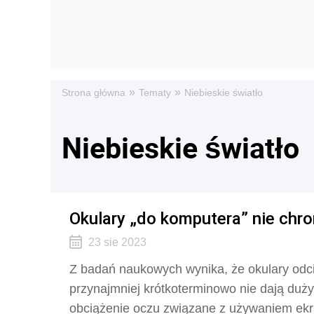
»
»
Strona główna
Tematy
Niebieskie światło
Niebieskie światło
Okulary „do komputera” nie chro
23 sie 2023
Z badań naukowych wynika, że okulary odcin
przynajmniej krótkoterminowo nie dają duży
obciążenie oczu związane z używaniem ekra