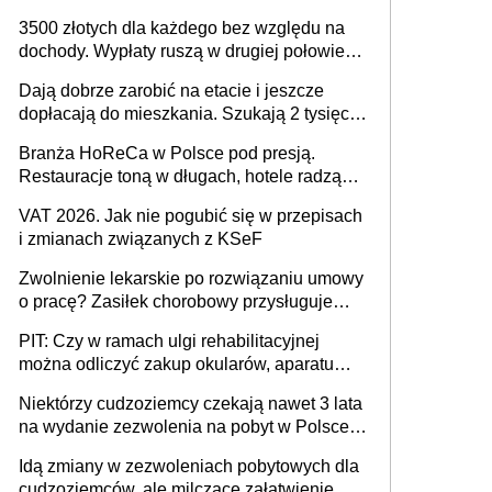
4. roku życia 800 plus – nowe świadczenie
3500 złotych dla każdego bez względu na
ma odwrócić trend spadku liczby urodzeń w
dochody. Wypłaty ruszą w drugiej połowie
Polsce
sierpnia. Trzeba jednak złożyć wniosek
Dają dobrze zarobić na etacie i jeszcze
dopłacają do mieszkania. Szukają 2 tysięcy
pracowników
Branża HoReCa w Polsce pod presją.
Restauracje toną w długach, hotele radzą
sobie lepiej [GOŚĆ INFOR.PL]
VAT 2026. Jak nie pogubić się w przepisach
i zmianach związanych z KSeF
Zwolnienie lekarskie po rozwiązaniu umowy
o pracę? Zasiłek chorobowy przysługuje
tylko w przypadku zachorowania w ciągu 14
PIT: Czy w ramach ulgi rehabilitacyjnej
dni od ustania stosunku pracy
można odliczyć zakup okularów, aparatu
słuchowego i skutera inwalidzkiego?
Niektórzy cudzoziemcy czekają nawet 3 lata
na wydanie zezwolenia na pobyt w Polsce.
Trudno w to uwierzyć, ale ogromne
Idą zmiany w zezwoleniach pobytowych dla
opóźnienia z kartami pobytu to realny
cudzoziemców, ale milczące załatwienie