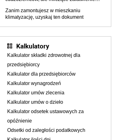
problem
spraw przewidziano tylko dla wybranych
Zanim zamontujesz w mieszkaniu
klimatyzację, uzyskaj ten dokument
Kalkulatory
Kalkulator składki zdrowotnej dla
przedsiębiorcy
Kalkulator dla przedsiębiorców
Kalkulator wynagrodzeń
Kalkulator umów zlecenia
Kalkulator umów o dzieło
Kalkulator odsetek ustawowych za
opóźnienie
Odsetki od zaległości podatkowych
Kalkulator ilości dni