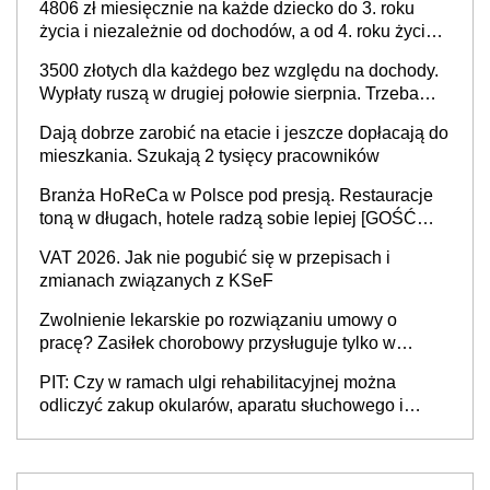
4806 zł miesięcznie na każde dziecko do 3. roku
życia i niezależnie od dochodów, a od 4. roku życia
800 plus – nowe świadczenie ma odwrócić trend
3500 złotych dla każdego bez względu na dochody.
spadku liczby urodzeń w Polsce
Wypłaty ruszą w drugiej połowie sierpnia. Trzeba
jednak złożyć wniosek
Dają dobrze zarobić na etacie i jeszcze dopłacają do
mieszkania. Szukają 2 tysięcy pracowników
Branża HoReCa w Polsce pod presją. Restauracje
toną w długach, hotele radzą sobie lepiej [GOŚĆ
INFOR.PL]
VAT 2026. Jak nie pogubić się w przepisach i
zmianach związanych z KSeF
Zwolnienie lekarskie po rozwiązaniu umowy o
pracę? Zasiłek chorobowy przysługuje tylko w
przypadku zachorowania w ciągu 14 dni od ustania
PIT: Czy w ramach ulgi rehabilitacyjnej można
stosunku pracy
odliczyć zakup okularów, aparatu słuchowego i
skutera inwalidzkiego?