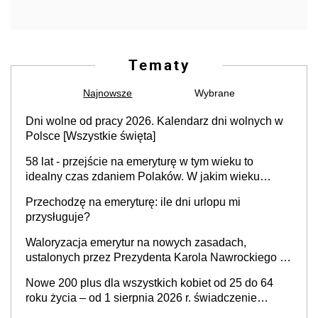
Tematy
Najnowsze
Wybrane
Dni wolne od pracy 2026. Kalendarz dni wolnych w
Polsce [Wszystkie święta]
58 lat - przejście na emeryturę w tym wieku to
idealny czas zdaniem Polaków. W jakim wieku
faktycznie wnioskujemy o emeryturę i dlaczego?
Przechodzę na emeryturę: ile dni urlopu mi
przysługuje?
Waloryzacja emerytur na nowych zasadach,
ustalonych przez Prezydenta Karola Nawrockiego –
już nie tylko procentowa, ale również kwotowa
Nowe 200 plus dla wszystkich kobiet od 25 do 64
podwyżka świadczeń?
roku życia – od 1 sierpnia 2026 r. świadczenie
przysługuje w ramach nowego programu rządowego