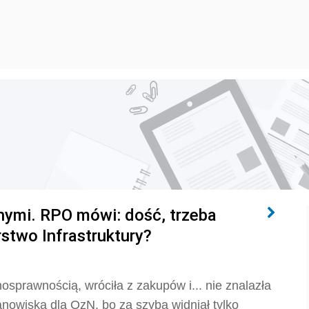
nymi. RPO mówi: dość, trzeba
rstwo Infrastruktury?
osprawnością, wróciła z zakupów i... nie znalazła
anowiska dla OzN, bo za szybą widniał tylko