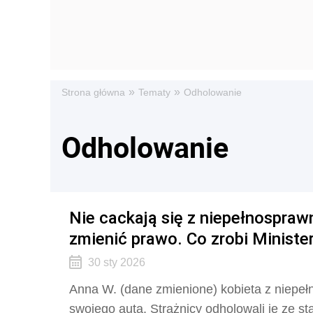
»
»
Strona główna
Tematy
Odholowanie
Odholowanie
Nie cackają się z niepełnospraw
zmienić prawo. Co zrobi Ministe
30 sty 2026
Anna W. (dane zmienione) kobieta z niepełn
swojego auta. Strażnicy odholowali je ze st