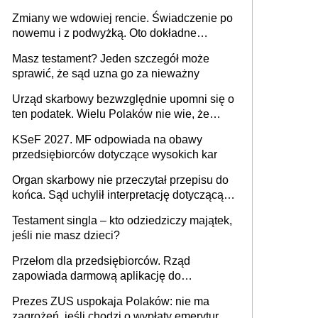
Zmiany we wdowiej rencie. Świadczenie po
nowemu i z podwyżką. Oto dokładne
wyliczenia
Masz testament? Jeden szczegół może
sprawić, że sąd uzna go za nieważny
Urząd skarbowy bezwzględnie upomni się o
ten podatek. Wielu Polaków nie wie, że
trzeba go zapłacić. Zaleganie fiskusowi
KSeF 2027. MF odpowiada na obawy
oznacza kary
przedsiębiorców dotyczące wysokich kar
Organ skarbowy nie przeczytał przepisu do
końca. Sąd uchylił interpretację dotyczącą
milionowych przychodów
Testament singla – kto odziedziczy majątek,
jeśli nie masz dzieci?
Przełom dla przedsiębiorców. Rząd
zapowiada darmową aplikację do
paragonów i duże zmiany w podatkach
Prezes ZUS uspokaja Polaków: nie ma
zagrożeń, jeśli chodzi o wypłaty emerytur