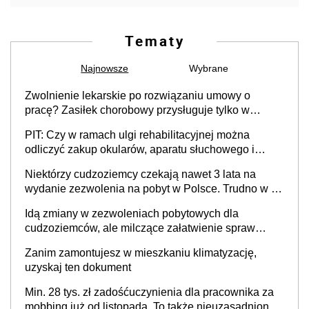
Tematy
Najnowsze
Wybrane
Zwolnienie lekarskie po rozwiązaniu umowy o
pracę? Zasiłek chorobowy przysługuje tylko w
przypadku zachorowania w ciągu 14 dni od ustania
PIT: Czy w ramach ulgi rehabilitacyjnej można
stosunku pracy
odliczyć zakup okularów, aparatu słuchowego i
skutera inwalidzkiego?
Niektórzy cudzoziemcy czekają nawet 3 lata na
wydanie zezwolenia na pobyt w Polsce. Trudno w to
uwierzyć, ale ogromne opóźnienia z kartami pobytu
Idą zmiany w zezwoleniach pobytowych dla
to realny problem
cudzoziemców, ale milczące załatwienie spraw
przewidziano tylko dla wybranych
Zanim zamontujesz w mieszkaniu klimatyzację,
uzyskaj ten dokument
Min. 28 tys. zł zadośćuczynienia dla pracownika za
mobbing już od listopada. To także nieuzasadniona