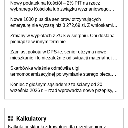
Nowy podatek na Kościół – 2% PIT na rzecz
wybranego Kościoła lub związku wyznaniowego.
Premier potwierdza prace nad zmianami w systemie
Nowe 1000 plus dla seniorów otrzymujących
finansowania
emeryturę nie wyższą niż 3 272,69 zł. Z wnioskami
należy się pospieszyć, bo spóźnialscy świadczenia
Zmiany w wypłatach z ZUS w sierpniu. Oni dostaną
nie otrzymają
pieniądze w innym terminie
Zamiast pokoju w DPS-ie, senior otrzyma nowe
mieszkanie i to niezależnie od sytuacji materialnej –
rząd ogłasza nowy program wsparcia dla osób po 60
Skarbówka właśnie odmówiła ulgi
roku życia
termomodernizacyjnej po wymianie starego pieca.
Uwaga, decyduje ważny szczegół!
Koniec z głośnym sąsiadem zza ściany od 20
września 2026 r. – rząd wprowadza nowe przepisy,
które poprawią komfort życia mieszkańców
Kalkulatory
Kalkulator składki zdrowotnej dla przedsiębiorcy