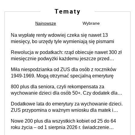
Tematy
Najnowsze
Wybrane
Na wypłatę renty wdowiej czeka się nawet 13
miesięcy, bo urzędy tyle wymieniają się pismami
Rewolucja w podatkach: rząd obiecuje nawet 300 zł
miesięcznie podwyżki każdemu jeszcze przed
wyborami
Miła niespodzianka od ZUS dla osób z roczników
1949-1969. Mogą otrzymać specjalną emeryturę
800 plus dla seniora, czyli rekompensata za
wychowanie dzieci dla osób 50+. Czy dodatek dla
seniorów za rodzicielstwo wejdzie w życie?
Dodatkowe lata do emerytury za wychowanie dzieci.
ZUS przypomina o ważnym wniosku dla matek i
ojców
Nowe 200 plus dla wszystkich kobiet od 25 do 64
roku życia – od 1 sierpnia 2026 r. świadczenie
przysługuje w ramach nowego programu rządowego