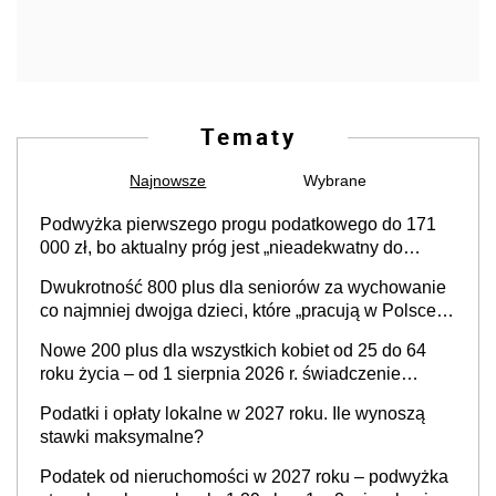
Tematy
Najnowsze
Wybrane
Podwyżka pierwszego progu podatkowego do 171
000 zł, bo aktualny próg jest „nieadekwatny do
kosztów życia obywateli” – zapadła decyzja Sejmu
Dwukrotność 800 plus dla seniorów za wychowanie
co najmniej dwojga dzieci, które „pracują w Polsce i
zasilają budżet państwa poprzez płacenie
Nowe 200 plus dla wszystkich kobiet od 25 do 64
podatków? Zapadła decyzja Sejmu
roku życia – od 1 sierpnia 2026 r. świadczenie
przysługuje w ramach nowego programu rządowego
Podatki i opłaty lokalne w 2027 roku. Ile wynoszą
stawki maksymalne?
Podatek od nieruchomości w 2027 roku – podwyżka