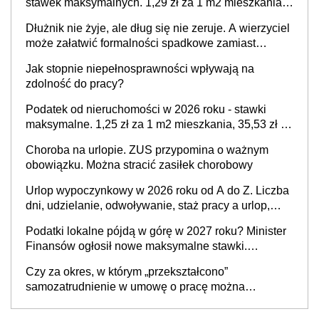
stawek maksymalnych. 1,29 zł za 1 m2 mieszkania,
36,49 zł za 1 m2 budynków i lokali związanych z
Dłużnik nie żyje, ale dług się nie zeruje. A wierzyciel
prowadzeniem działalności gospodarczej
może załatwić formalności spadkowe zamiast
rodziny
Jak stopnie niepełnosprawności wpływają na
zdolność do pracy?
Podatek od nieruchomości w 2026 roku - stawki
maksymalne. 1,25 zł za 1 m2 mieszkania, 35,53 zł za
1 m2 budynków i lokali związanych z prowadzeniem
Choroba na urlopie. ZUS przypomina o ważnym
biznesu
obowiązku. Można stracić zasiłek chorobowy
Urlop wypoczynkowy w 2026 roku od A do Z. Liczba
dni, udzielanie, odwoływanie, staż pracy a urlop,
część etatu i inne ważne sytuacje
Podatki lokalne pójdą w górę w 2027 roku? Minister
Finansów ogłosił nowe maksymalne stawki.
Sprawdź, ile mogą wynieść
Czy za okres, w którym „przekształcono”
samozatrudnienie w umowę o pracę można
wystawić faktury korygujące? Rozwiązanie umowy
cywilnoprawnej jedynym racjonalnym wyjściem