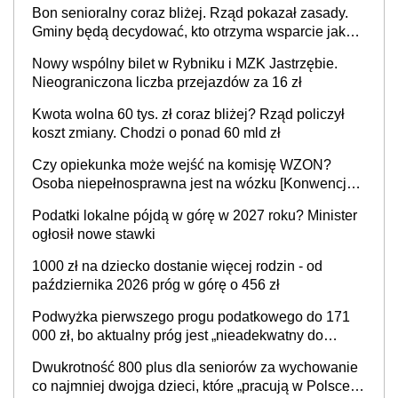
Bon senioralny coraz bliżej. Rząd pokazał zasady.
Gminy będą decydować, kto otrzyma wsparcie jako
pierwszy
Nowy wspólny bilet w Rybniku i MZK Jastrzębie.
Nieograniczona liczba przejazdów za 16 zł
Kwota wolna 60 tys. zł coraz bliżej? Rząd policzył
koszt zmiany. Chodzi o ponad 60 mld zł
Czy opiekunka może wejść na komisję WZON?
Osoba niepełnosprawna jest na wózku [Konwencja
ONZ z 2006 r.]
Podatki lokalne pójdą w górę w 2027 roku? Minister
ogłosił nowe stawki
1000 zł na dziecko dostanie więcej rodzin - od
października 2026 próg w górę o 456 zł
Podwyżka pierwszego progu podatkowego do 171
000 zł, bo aktualny próg jest „nieadekwatny do
kosztów życia obywateli” – zapadła decyzja Sejmu
Dwukrotność 800 plus dla seniorów za wychowanie
co najmniej dwojga dzieci, które „pracują w Polsce i