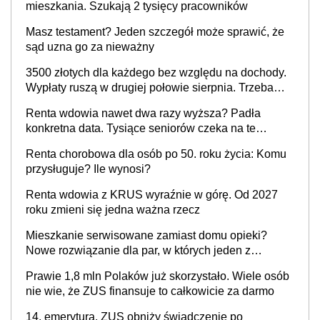
mieszkania. Szukają 2 tysięcy pracowników
Masz testament? Jeden szczegół może sprawić, że
sąd uzna go za nieważny
3500 złotych dla każdego bez względu na dochody.
Wypłaty ruszą w drugiej połowie sierpnia. Trzeba
jednak złożyć wniosek
Renta wdowia nawet dwa razy wyższa? Padła
konkretna data. Tysiące seniorów czeka na te
zmiany
Renta chorobowa dla osób po 50. roku życia: Komu
przysługuje? Ile wynosi?
Renta wdowia z KRUS wyraźnie w górę. Od 2027
roku zmieni się jedna ważna rzecz
Mieszkanie serwisowane zamiast domu opieki?
Nowe rozwiązanie dla par, w których jeden z
partnerów choruje na Parkinsona lub demencję
Prawie 1,8 mln Polaków już skorzystało. Wiele osób
nie wie, że ZUS finansuje to całkowicie za darmo
14. emerytura. ZUS obniży świadczenie po