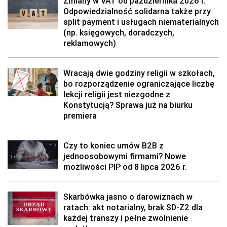
Zmiany w VAT od października 2026 r.
Odpowiedzialność solidarna także przy
split payment i usługach niematerialnych
(np. księgowych, doradczych,
reklamowych)
Wracają dwie godziny religii w szkołach,
bo rozporządzenie ograniczające liczbę
lekcji religii jest niezgodne z
Konstytucją? Sprawa już na biurku
premiera
Czy to koniec umów B2B z
jednoosobowymi firmami? Nowe
możliwości PIP od 8 lipca 2026 r.
Skarbówka jasno o darowiznach w
ratach: akt notarialny, brak SD-Z2 dla
każdej transzy i pełne zwolnienie