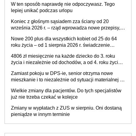
W ten sposób naprawdę nie odpoczywasz. Tego
przysługiwać będzie wyłącznie służebność? Nowy
lepiej unikać podczas urlopu
projekt rządowy
Koniec z głośnym sąsiadem zza ściany od 20
września 2026 r. – rząd wprowadza nowe przepisy,
które poprawią komfort życia mieszkańców
Nowe 200 plus dla wszystkich kobiet od 25 do 64
roku życia – od 1 sierpnia 2026 r. świadczenie
przysługuje w ramach nowego programu rządowego
4806 zł miesięcznie na każde dziecko do 3. roku
życia i niezależnie od dochodów, a od 4. roku życia
800 plus – nowe świadczenie ma odwrócić trend
Zamiast pokoju w DPS-ie, senior otrzyma nowe
spadku liczby urodzeń w Polsce
mieszkanie i to niezależnie od sytuacji materialnej –
rząd ogłasza nowy program wsparcia dla osób po 60
Wielkie zmiany dla pacjentów. Do tych specjalistów
roku życia
już nie trzeba czekać w kolejce
Zmiany w wypłatach z ZUS w sierpniu. Oni dostaną
pieniądze w innym terminie