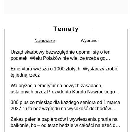
Tematy
Najnowsze
Wybrane
Urząd skarbowy bezwzględnie upomni się o ten
podatek. Wielu Polaków nie wie, że trzeba go
zapłacić. Zaleganie fiskusowi oznacza kary
Emerytura wyższa o 1000 złotych. Wystarczy zrobić
tę jedną rzecz
Waloryzacja emerytur na nowych zasadach,
ustalonych przez Prezydenta Karola Nawrockiego –
już nie tylko procentowa, ale również kwotowa
380 plus co miesiąc dla każdego seniora od 1 marca
podwyżka świadczeń?
2027 r. i to bez względu na wysokość dochodów.
Sprawdź, czy musisz złożyć wniosek do ZUS, aby
Zakaz palenia papierosów i wywieszania prania na
otrzymać świadczenie
balkonie, bo – od teraz będzie w całości należeć do
nieruchomości wspólnej, a właścicielowi mieszkania