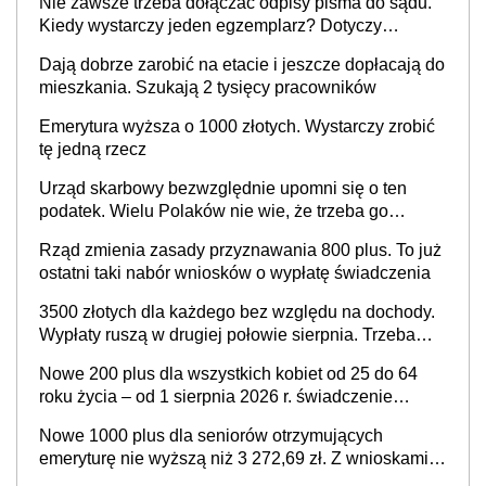
Nie zawsze trzeba dołączać odpisy pisma do sądu.
Kiedy wystarczy jeden egzemplarz? Dotyczy
każdego
Dają dobrze zarobić na etacie i jeszcze dopłacają do
mieszkania. Szukają 2 tysięcy pracowników
Emerytura wyższa o 1000 złotych. Wystarczy zrobić
tę jedną rzecz
Urząd skarbowy bezwzględnie upomni się o ten
podatek. Wielu Polaków nie wie, że trzeba go
zapłacić. Zaleganie fiskusowi oznacza kary
Rząd zmienia zasady przyznawania 800 plus. To już
ostatni taki nabór wniosków o wypłatę świadczenia
3500 złotych dla każdego bez względu na dochody.
Wypłaty ruszą w drugiej połowie sierpnia. Trzeba
jednak złożyć wniosek
Nowe 200 plus dla wszystkich kobiet od 25 do 64
roku życia – od 1 sierpnia 2026 r. świadczenie
przysługuje w ramach nowego programu rządowego
Nowe 1000 plus dla seniorów otrzymujących
emeryturę nie wyższą niż 3 272,69 zł. Z wnioskami
należy się pospieszyć, bo spóźnialscy świadczenia