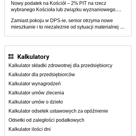
Nowy podatek na Kościół – 2% PIT na rzecz
nie otrzymają
wybranego Kościoła lub związku wyznaniowego.
Premier potwierdza prace nad zmianami w systemie
Zamiast pokoju w DPS-ie, senior otrzyma nowe
finansowania
mieszkanie i to niezależnie od sytuacji materialnej –
rząd ogłasza nowy program wsparcia dla osób po 60
roku życia
Kalkulatory
Kalkulator składki zdrowotnej dla przedsiębiorcy
Kalkulator dla przedsiębiorców
Kalkulator wynagrodzeń
Kalkulator umów zlecenia
Kalkulator umów o dzieło
Kalkulator odsetek ustawowych za opóźnienie
Odsetki od zaległości podatkowych
Kalkulator ilości dni