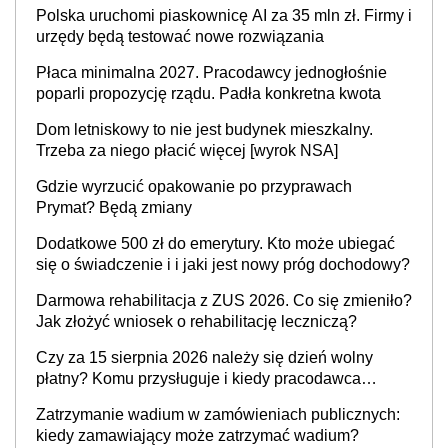
Opaska może wykryć upadek i działać przez całą
Polska uruchomi piaskownicę AI za 35 mln zł. Firmy i
dobę
urzędy będą testować nowe rozwiązania
Płaca minimalna 2027. Pracodawcy jednogłośnie
poparli propozycję rządu. Padła konkretna kwota
Dom letniskowy to nie jest budynek mieszkalny.
Trzeba za niego płacić więcej [wyrok NSA]
Gdzie wyrzucić opakowanie po przyprawach
Prymat? Będą zmiany
Dodatkowe 500 zł do emerytury. Kto może ubiegać
się o świadczenie i i jaki jest nowy próg dochodowy?
Darmowa rehabilitacja z ZUS 2026. Co się zmieniło?
Jak złożyć wniosek o rehabilitację leczniczą?
Czy za 15 sierpnia 2026 należy się dzień wolny
płatny? Komu przysługuje i kiedy pracodawca
oddaje dzień wolny za święto w sobotę?
Zatrzymanie wadium w zamówieniach publicznych:
kiedy zamawiający może zatrzymać wadium?