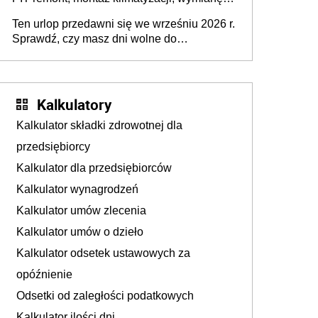
pieca, wyposażenie łazienki, kuchni, sprzęt
Ten urlop przedawni się we wrześniu 2026 r.
AGD - w celu przystosowania mieszkania
Sprawdź, czy masz dni wolne do
dla potrzeb niepełnosprawnego
wykorzystania
Kalkulatory
Kalkulator składki zdrowotnej dla
przedsiębiorcy
Kalkulator dla przedsiębiorców
Kalkulator wynagrodzeń
Kalkulator umów zlecenia
Kalkulator umów o dzieło
Kalkulator odsetek ustawowych za
opóźnienie
Odsetki od zaległości podatkowych
Kalkulator ilości dni