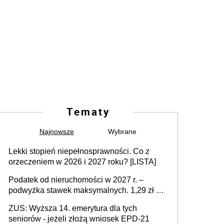
Tematy
Najnowsze
Wybrane
Lekki stopień niepełnosprawności. Co z
orzeczeniem w 2026 i 2027 roku? [LISTA]
Podatek od nieruchomości w 2027 r. –
podwyżka stawek maksymalnych. 1,29 zł za
1 m2 mieszkania, 36,49 zł za 1 m2
ZUS: Wyższa 14. emerytura dla tych
budynków i lokali związanych z
seniorów - jeżeli złożą wniosek EPD-21
prowadzeniem działalności gospodarczej