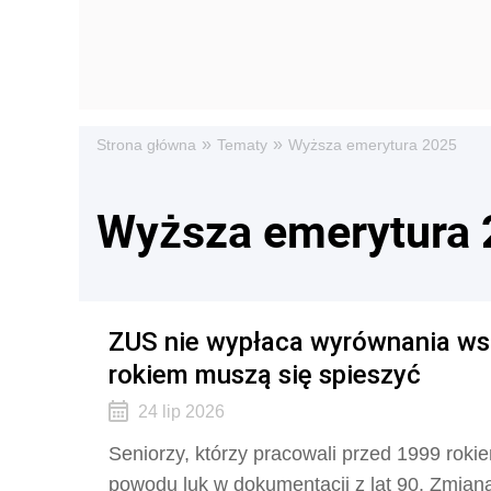
»
»
Strona główna
Tematy
Wyższa emerytura 2025
Wyższa emerytura
ZUS nie wypłaca wyrównania ws
rokiem muszą się spieszyć
24 lip 2026
Seniorzy, którzy pracowali przed 1999 rok
powodu luk w dokumentacji z lat 90. Zmian