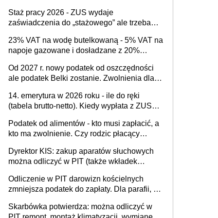
Staż pracy 2026 - ZUS wydaje
zaświadczenia do „stażowego” ale trzeba
złożyć wniosek USP albo US-7 (za okresy
23% VAT na wodę butelkowaną - 5% VAT na
sprzed 1999 roku). Jak odebrać
napoje gazowane i dosładzane z 20%
zaświadczenie z ZUS?
dodatkiem soku. Dlaczego polski system
Od 2027 r. nowy podatek od oszczędności
podatkowy dyskryminuje wodę a nie
ale podatek Belki zostanie. Zwolnienia dla
niezdrowe napoje?
właścicieli kont OKI do 25 tys. zł lub do 100
14. emerytura w 2026 roku - ile do ręki
tys. zł - w zależności od rodzaju aktywów
(tabela brutto-netto). Kiedy wypłata z ZUS?
(lokaty, obligacje, czy akcje, fundusze
Co z "czternastką" przy rencie wdowiej i
inwestycyjne)
Podatek od alimentów - kto musi zapłacić, a
rencie rodzinnej?
kto ma zwolnienie. Czy rodzic płacący
alimenty może odliczyć ulgę na dziecko?
Dyrektor KIS: zakup aparatów słuchowych
można odliczyć w PIT (także wkładek
usznych i baterii). Podstawowy warunek -
Odliczenie w PIT darowizn kościelnych
orzeczona niepełnosprawność
zmniejsza podatek do zapłaty. Dla parafii, na
budowę kościoła, cele charytatywne, dla
Skarbówka potwierdza: można odliczyć w
mediów promujących kult religijny
PIT remont, montaż klimatyzacji, wymianę