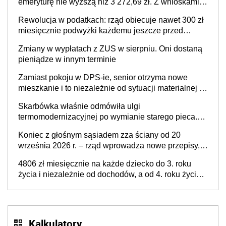
emeryturę nie wyższą niż 3 272,69 zł. Z wnioskami
należy się pospieszyć, bo spóźnialscy świadczenia
Rewolucja w podatkach: rząd obiecuje nawet 300 zł
nie otrzymają
miesięcznie podwyżki każdemu jeszcze przed
wyborami
Zmiany w wypłatach z ZUS w sierpniu. Oni dostaną
pieniądze w innym terminie
Zamiast pokoju w DPS-ie, senior otrzyma nowe
mieszkanie i to niezależnie od sytuacji materialnej –
rząd ogłasza nowy program wsparcia dla osób po 60
Skarbówka właśnie odmówiła ulgi
roku życia
termomodernizacyjnej po wymianie starego pieca.
Uwaga, decyduje ważny szczegół!
Koniec z głośnym sąsiadem zza ściany od 20
września 2026 r. – rząd wprowadza nowe przepisy,
które poprawią komfort życia mieszkańców
4806 zł miesięcznie na każde dziecko do 3. roku
życia i niezależnie od dochodów, a od 4. roku życia
800 plus – nowe świadczenie ma odwrócić trend
spadku liczby urodzeń w Polsce
Kalkulatory