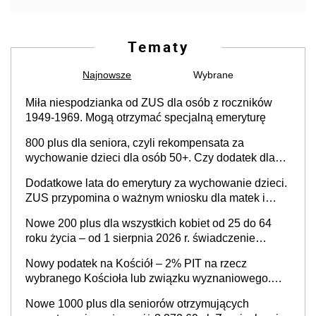
Tematy
Najnowsze
Wybrane
Miła niespodzianka od ZUS dla osób z roczników
1949-1969. Mogą otrzymać specjalną emeryturę
800 plus dla seniora, czyli rekompensata za
wychowanie dzieci dla osób 50+. Czy dodatek dla
seniorów za rodzicielstwo wejdzie w życie?
Dodatkowe lata do emerytury za wychowanie dzieci.
ZUS przypomina o ważnym wniosku dla matek i
ojców
Nowe 200 plus dla wszystkich kobiet od 25 do 64
roku życia – od 1 sierpnia 2026 r. świadczenie
przysługuje w ramach nowego programu rządowego
Nowy podatek na Kościół – 2% PIT na rzecz
wybranego Kościoła lub związku wyznaniowego.
Premier potwierdza prace nad zmianami w systemie
Nowe 1000 plus dla seniorów otrzymujących
finansowania