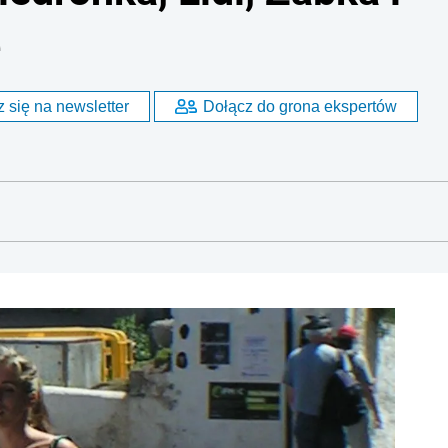
e
 się na newsletter
Dołącz do grona ekspertów