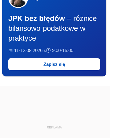
JPK bez błędów
– różnice
bilansowo-podatkowe w
praktyce
📅 11-12.08.2026 r.
🕐 9:00-15:00
Zapisz się
REKLAMA