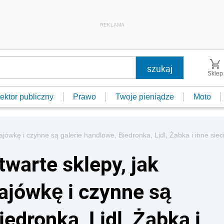
REKLAMA
Sklep
ektor publiczny
Prawo
Twoje pieniądze
Moto
jówkę i czynne są galerie handlowe, Biedronka, Lidl, Żabka i inne sie
warte sklepy, jak
ajówkę i czynne są
iedronka, Lidl, Żabka i