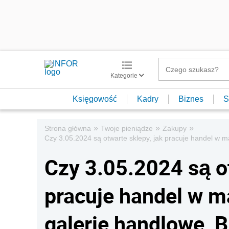
Kategorie
Księgowość
Kadry
Biznes
S
»
»
»
Strona główna
Twoje pieniądze
Zakupy
Czy 3.05.2024 są otwarte sklepy, jak pracuje handel w ma
Czy 3.05.2024 są ot
pracuje handel w m
galerie handlowe, B