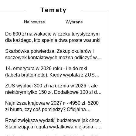
Tematy
Najnowsze
Wybrane
Do 600 zł na wakacje w czeku turystycznym
dla każdego, kto spełnia dwa proste warunki
Skarbówka potwierdza: Zakup okularów i
soczewek kontaktowych można odliczyć w
PIT. Główny warunek - orzeczenie o
14. emerytura w 2026 roku - ile do ręki
niepełnosprawności. Częściowe
(tabela brutto-netto). Kiedy wypłata z ZUS?
dofinansowanie (np. z zfśs) zmniejsza
Co z "czternastką" przy rencie wdowiej i
odliczenie
ZUS wypłaci 300 zł na ucznia w 2026 r. ale
rencie rodzinnej?
niektórym tylko 150 zł. Dodatkowe 100 zł dla
nielicznych rodziców i opiekunów
Najniższa krajowa w 2027 r. - 4950 zł, 5200
zł brutto, czy coś pomiędzy? Oficjalna
propozycja rządu nie do przyjęcia dla
Rząd zwiększa wydatki budżetowe jak chce.
związków zawodowych ale pracodawcy
Stabilizująca reguła wydatkowa niejasna i
pewnie zaakceptują
pełna wyjątków - 15 stron przepisów, w