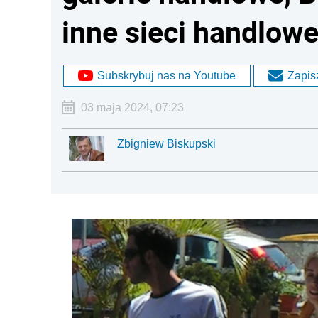
inne sieci handlow
Subskrybuj nas na Youtube
Zapisz
03 maja 2024, 07:23
Zbigniew Biskupski