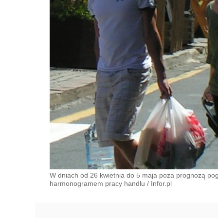
W dniach od 26 kwietnia do 5 maja poza prognozą pog
harmonogramem pracy handlu
/
Infor.pl