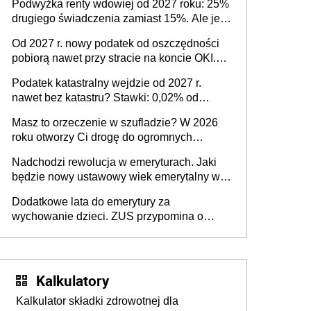
Podwyżka renty wdowiej od 2027 roku: 25%
których gubi się Ministerstwo Finansów
drugiego świadczenia zamiast 15%. Ale jest
limit kwotowy świadczeń w zbiegu
Od 2027 r. nowy podatek od oszczędności
pobiorą nawet przy stracie na koncie OKI.
Wady i zalety nowych przepisów [obliczenia
Podatek katastralny wejdzie od 2027 r.
- przykłady]
nawet bez katastru? Stawki: 0,02% od
wartości 1. i 2. mieszkania, 0,5% - 1,5%
Masz to orzeczenie w szufladzie? W 2026
wartości 3. i następnych mieszkań. Projekt
roku otworzy Ci drogę do ogromnych
ustawy w Sejmie
pieniędzy i nowych ulg
Nadchodzi rewolucja w emeryturach. Jaki
będzie nowy ustawowy wiek emerytalny w
Polsce
Dodatkowe lata do emerytury za
wychowanie dzieci. ZUS przypomina o
ważnym wniosku dla matek i ojców
Kalkulatory
Kalkulator składki zdrowotnej dla