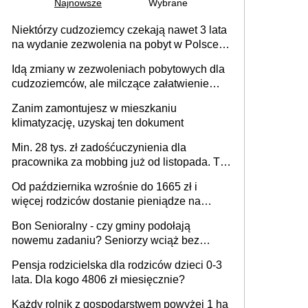
Najnowsze
Wybrane
Niektórzy cudzoziemcy czekają nawet 3 lata
na wydanie zezwolenia na pobyt w Polsce.
Trudno w to uwierzyć, ale ogromne
Idą zmiany w zezwoleniach pobytowych dla
opóźnienia z kartami pobytu to realny
cudzoziemców, ale milczące załatwienie
problem
spraw przewidziano tylko dla wybranych
Zanim zamontujesz w mieszkaniu
klimatyzację, uzyskaj ten dokument
Min. 28 tys. zł zadośćuczynienia dla
pracownika za mobbing już od listopada. To
także nieuzasadniona krytyka i izolowanie z
Od października wzrośnie do 1665 zł i
zespołu
więcej rodziców dostanie pieniądze na
dziecko
Bon Senioralny - czy gminy podołają
nowemu zadaniu? Seniorzy wciąż bez
pomocy
Pensja rodzicielska dla rodziców dzieci 0-3
lata. Dla kogo 4806 zł miesięcznie?
Każdy rolnik z gospodarstwem powyżej 1 ha