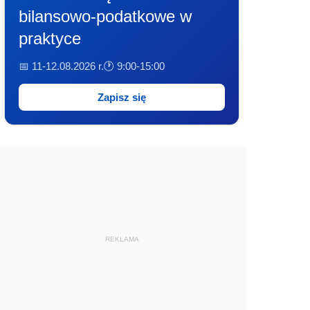
bilansowo-podatkowe w
praktyce
📅 11-12.08.2026 r.
🕐 9:00-15:00
Zapisz się
REKLAMA