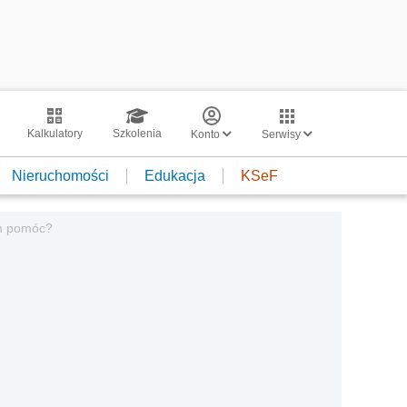
Kalkulatory
Szkolenia
Konto
Serwisy
Nieruchomości
Edukacja
KSeF
 im pomóc?