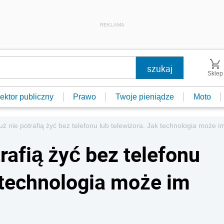
REKLAMA
Sklep
ektor publiczny
Prawo
Twoje pieniądze
Moto
już nie potrafią żyć bez telefonu lub telewizora. Jak technologia może
trafią żyć bez telefonu
 technologia może im