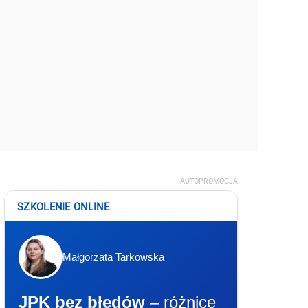
AUTOPROMOCJA
SZKOLENIE ONLINE
Małgorzata Tarkowska
JPK bez błędów
– różnice