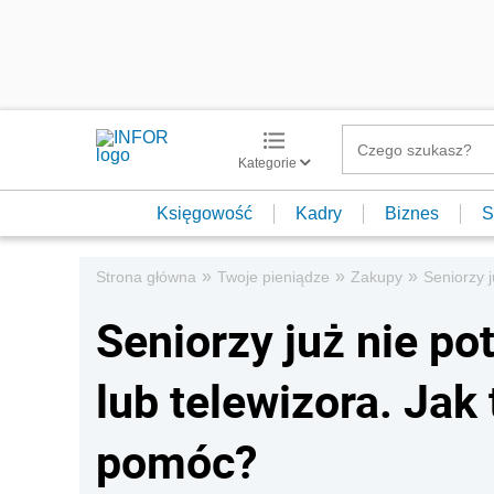
Kategorie
Księgowość
Kadry
Biznes
S
»
»
»
Strona główna
Twoje pieniądze
Zakupy
Seniorzy 
Seniorzy już nie po
lub telewizora. Jak
pomóc?