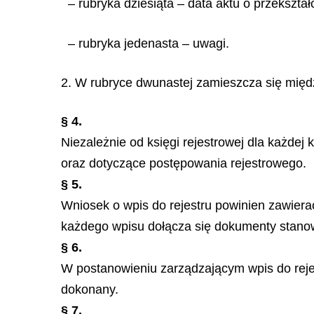
– rubryka dziesiąta – data aktu o przekszta
– rubryka jedenasta – uwagi.
2. W rubryce dwunastej zamieszcza się międz
§ 4.
Niezależnie od księgi rejestrowej dla każde
oraz dotyczące postępowania rejestrowego.
§ 5.
Wniosek o wpis do rejestru powinien zawiera
każdego wpisu dołącza się dokumenty stano
§ 6.
W postanowieniu zarządzającym wpis do rejest
dokonany.
§ 7.