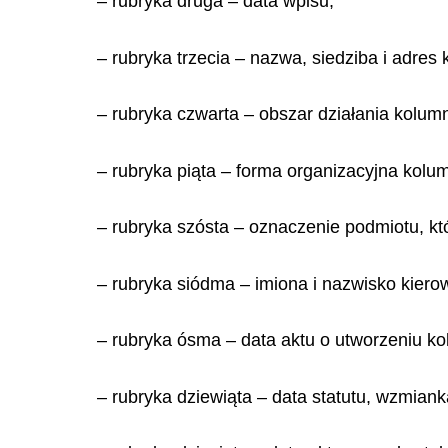
– rubryka druga – data wpisu,
– rubryka trzecia – nazwa, siedziba i adres
– rubryka czwarta – obszar działania kolum
– rubryka piąta – forma organizacyjna kolu
– rubryka szósta – oznaczenie podmiotu, k
– rubryka siódma – imiona i nazwisko kiero
– rubryka ósma – data aktu o utworzeniu ko
– rubryka dziewiąta – data statutu, wzmian