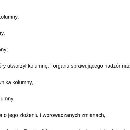
 kolumny,
ny,
mny;
tóry utworzył kolumnę, i organu sprawującego nadzór na
wnika kolumny,
lumny,
ka o jego złożeniu i wprowadzanych zmianach,