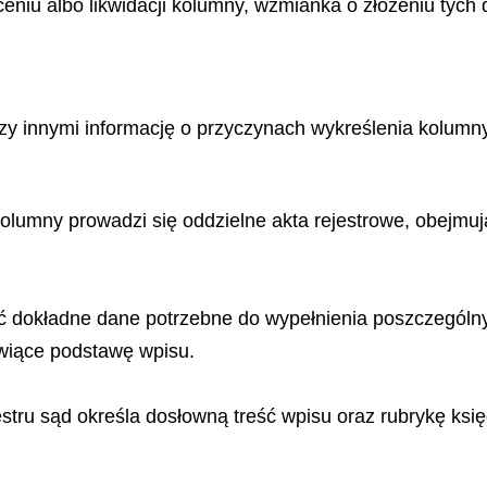
łceniu albo likwidacji kolumny, wzmianka o złożeniu tych
y innymi informację o przyczynach wykreślenia kolumny 
j kolumny prowadzi się oddzielne akta rejestrowe, obej
ć dokładne dane potrzebne do wypełnienia poszczególny
wiące podstawę wpisu.
ru sąd określa dosłowną treść wpisu oraz rubrykę księg