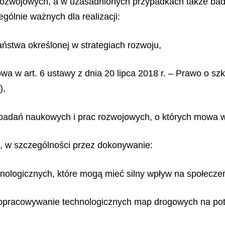
c rozwojowych, a w uzasadnionych przypadkach także ba
gólnie ważnych dla realizacji:
państwa określonej w strategiach rozwoju,
owa w art. 6 ustawy z dnia 20 lipca 2018 r. – Prawo o sz
),
 badań naukowych i prac rozwojowych, o których mowa w 
a, w szczególności przez dokonywanie:
nologicznych, które mogą mieć silny wpływ na społeczeń
z opracowywanie technologicznych map drogowych na potr