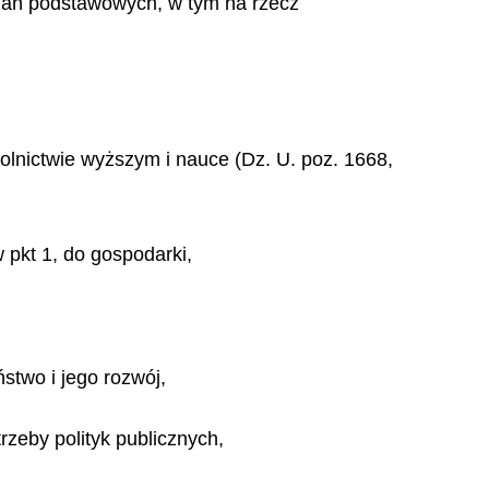
dań podstawowych, w tym na rzecz
kolnictwie wyższym i nauce (Dz. U. poz. 1668,
pkt 1, do gospodarki,
stwo i jego rozwój,
zeby polityk publicznych,