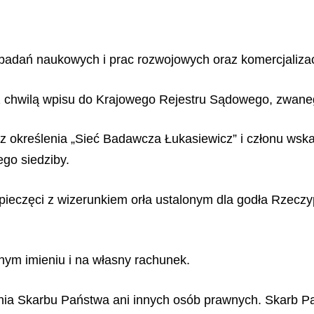
adań naukowych i prac rozwojowych oraz komercjalizac
z chwilą wpisu do Krajowego Rejestru Sądowego, zwane
ę z określenia „Sieć Badawcza Łukasiewicz” i członu wsk
ego siedziby.
pieczęci z wizerunkiem orła ustalonym dla godła Rzeczypo
snym imieniu i na własny rachunek.
zania Skarbu Państwa ani innych osób prawnych. Skarb 