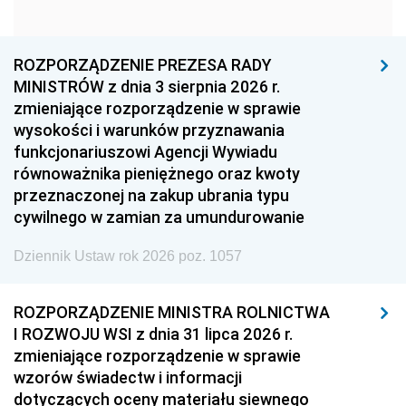
1960
1959
1958
1957
1956
1955
ROZPORZĄDZENIE PREZESA RADY
MINISTRÓW z dnia 3 sierpnia 2026 r.
1954
1953
1952
zmieniające rozporządzenie w sprawie
1951
1950
1949
wysokości i warunków przyznawania
funkcjonariuszowi Agencji Wywiadu
1948
1947
1946
równoważnika pieniężnego oraz kwoty
1945
1944
1939
przeznaczonej na zakup ubrania typu
cywilnego w zamian za umundurowanie
1938
1937
1936
Dziennik Ustaw rok 2026 poz. 1057
1935
1934
1933
1932
1931
1930
ROZPORZĄDZENIE MINISTRA ROLNICTWA
1929
1928
1927
I ROZWOJU WSI z dnia 31 lipca 2026 r.
zmieniające rozporządzenie w sprawie
1926
1925
1924
wzorów świadectw i informacji
1923
1922
1921
dotyczących oceny materiału siewnego