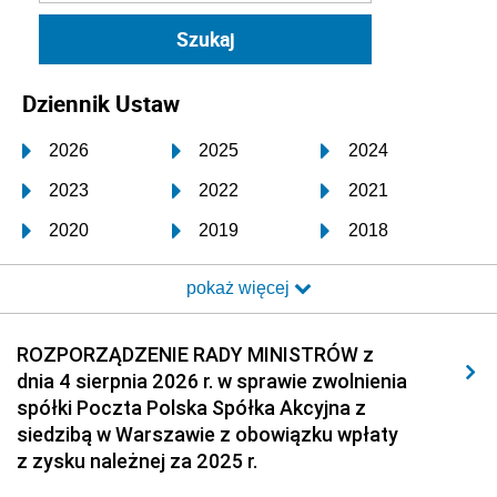
Dziennik Ustaw
2026
2025
2024
2023
2022
2021
2020
2019
2018
2017
2016
2015
pokaż więcej
2014
2013
2012
2011
2010
2009
ROZPORZĄDZENIE RADY MINISTRÓW z
dnia 4 sierpnia 2026 r. w sprawie zwolnienia
2008
2007
2006
spółki Poczta Polska Spółka Akcyjna z
2005
2004
2003
siedzibą w Warszawie z obowiązku wpłaty
z zysku należnej za 2025 r.
2002
2001
2000