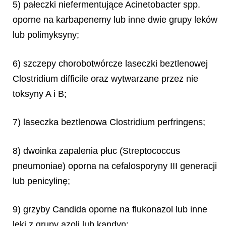
5) pałeczki niefermentujące
Acinetobacter
spp.
oporne na karbapenemy lub inne dwie grupy leków
lub polimyksyny;
6) szczepy chorobotwórcze laseczki beztlenowej
Clostridium difficile
oraz wytwarzane przez nie
toksyny A i B;
7) laseczka beztlenowa
Clostridium perfringens
;
8) dwoinka zapalenia płuc
(Streptococcus
pneumoniae
) oporna na cefalosporyny III generacji
lub penicylinę;
9) grzyby
Candida
oporne na flukonazol lub inne
leki z grupy azoli lub kandyn;