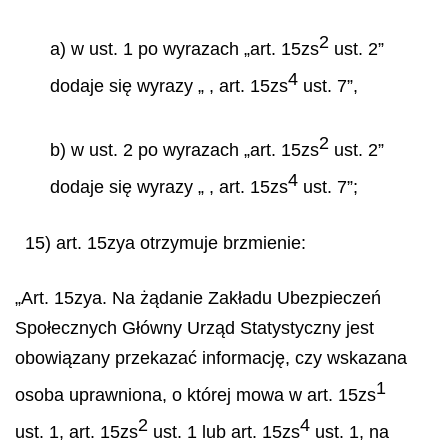
2
a) w ust. 1 po wyrazach „art. 15zs
ust. 2”
4
dodaje się wyrazy „ , art. 15zs
ust. 7”,
2
b) w ust. 2 po wyrazach „art. 15zs
ust. 2”
4
dodaje się wyrazy „ , art. 15zs
ust. 7”;
15) art. 15zya otrzymuje brzmienie:
„Art. 15zya. Na żądanie Zakładu Ubezpieczeń
Społecznych Główny Urząd Statystyczny jest
obowiązany przekazać informację, czy wskazana
1
osoba uprawniona, o której mowa w art. 15zs
2
4
ust. 1, art. 15zs
ust. 1 lub art. 15zs
ust. 1, na