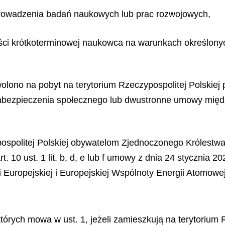
prowadzenia badań naukowych lub prac rozwojowych,
ści krótkoterminowej naukowca na warunkach określonych
ono na pobyt na terytorium Rzeczypospolitej Polskiej p
zabezpieczenia społecznego lub dwustronne umowy mię
politej Polskiej obywatelom Zjednoczonego Królestwa Wie
t. 10 ust. 1 lit. b, d, e lub f umowy z dnia 24 stycznia 
nii Europejskiej i Europejskiej Wspólnoty Energii Atomowej
tórych mowa w ust. 1, jeżeli zamieszkują na terytorium R