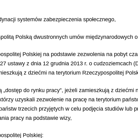
ordynacji systemów zabezpieczenia społecznego,
pospolitą Polską dwustronnych umów międzynarodowych 
ospolitej Polskiej na podstawie zezwolenia na pobyt cz
27 ustawy z dnia 12 grudnia 2013 r. o cudzoziemcach (Dz
amieszkują z dziećmi na terytorium Rzeczypospolitej Polsk
 „dostęp do rynku pracy”, jeżeli zamieszkują z dziećmi n
którzy uzyskali zezwolenie na pracę na terytorium państ
 państw trzecich przyjętych w celu podjęcia studiów lub
nia pracy na podstawie wizy,
spolitej Polskiej: