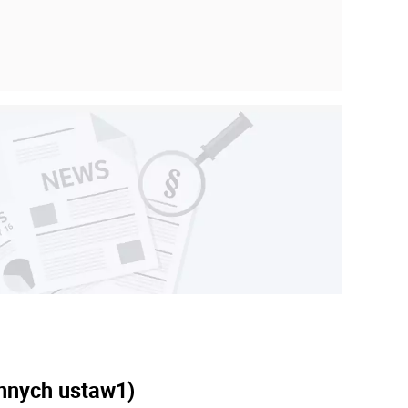
innych ustaw
1)