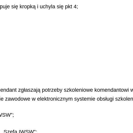
puje się kropką i uchyla się pkt 4;
komendant zgłaszają potrzeby szkoleniowe komendantowi
ie zawodowe w elektronicznym systemie obsługi szkoleni
IWSW”;
„ , Szefa IWSW”;