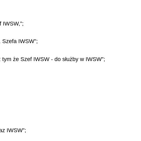
ef IWSW,”;
„ , Szefa IWSW”;
 , z tym że Szef IWSW - do służby w IWSW”;
oraz IWSW”;