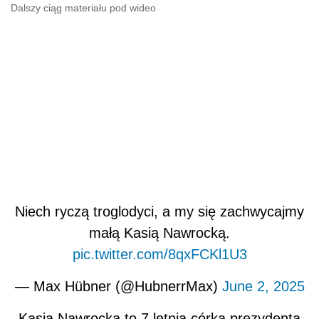
Dalszy ciąg materiału pod wideo
Niech ryczą troglodyci, a my się zachwycajmy
małą Kasią Nawrocką.
pic.twitter.com/8qxFCKl1U3
— Max Hübner (@HubnerrMax)
June 2, 2025
Kasia Nawrocka to 7 letnia córka prezydenta