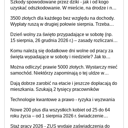
Szkody spowodowane przez dziki - jak i od kogo
uzyskać odszkodowanie. W mieście, na drodze i na
terenach rolniczych
3500 złotych dla każdego bez względu na dochody.
Wypłaty ruszą w drugiej połowie sierpnia. Trzeba
jednak złożyć wniosek
Dzień wolny za święto przypadające w sobotę (np.
15 sierpnia, 26 grudnia 2026 r.) – zasady rozliczania
czasu pracy, obowiązki pracodawcy (sektor prywatny
Komu należą się dodatkowe dni wolne od pracy za
i administracja publiczna), najczęstsze pytania
święta wypadające w soboty i niedziele? Jak to
wygląda w 2026 roku?
Można odliczyć prawie 5000 złotych. Wystarczy mieć
samochód. Niektórzy zapominają o tej uldze w
rozliczeniach ze skarbówką
Dają dobrze zarobić na etacie i jeszcze dopłacają do
mieszkania. Szukają 2 tysięcy pracowników
Technologie kwantowe a prawo - ryzyka i wyzwania
Nowe 200 plus dla wszystkich kobiet od 25 do 64
roku życia – od 1 sierpnia 2026 r. świadczenie
przysługuje w ramach nowego programu rządowego
Staż pracy 2026 - ZUS wydaje zaświadczenia do