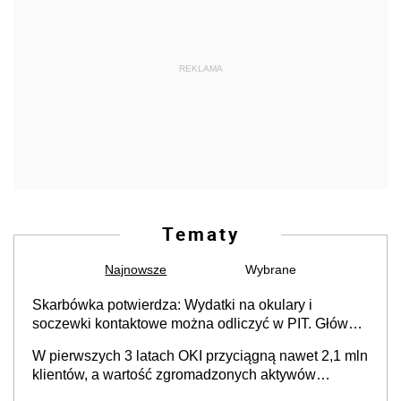
REKLAMA
Tematy
Najnowsze
Wybrane
Skarbówka potwierdza: Wydatki na okulary i
soczewki kontaktowe można odliczyć w PIT. Główny
warunek - orzeczenie o niepełnosprawności.
W pierwszych 3 latach OKI przyciągną nawet 2,1 mln
Częściowe dofinansowanie (np. z zfśs) pomniejsza
klientów, a wartość zgromadzonych aktywów
odliczenie
przekroczy 100 mld zł