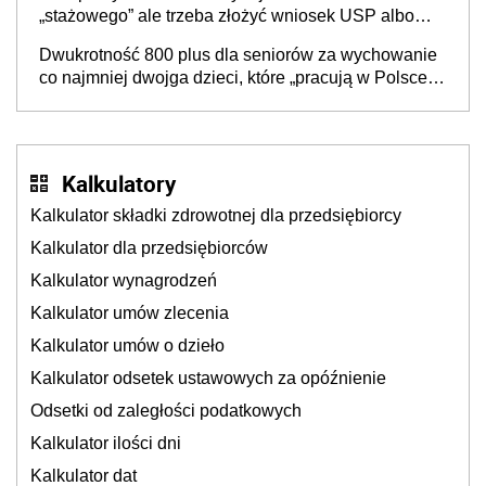
„stażowego” ale trzeba złożyć wniosek USP albo
US-7 (za okresy sprzed 1999 roku). Jak odebrać
Dwukrotność 800 plus dla seniorów za wychowanie
zaświadczenie z ZUS?
co najmniej dwojga dzieci, które „pracują w Polsce i
zasilają budżet państwa poprzez płacenie
podatków? Zapadła decyzja Sejmu
Kalkulatory
Kalkulator składki zdrowotnej dla przedsiębiorcy
Kalkulator dla przedsiębiorców
Kalkulator wynagrodzeń
Kalkulator umów zlecenia
Kalkulator umów o dzieło
Kalkulator odsetek ustawowych za opóźnienie
Odsetki od zaległości podatkowych
Kalkulator ilości dni
Kalkulator dat