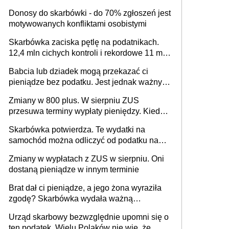
Donosy do skarbówki - do 70% zgłoszeń jest
motywowanych konfliktami osobistymi
Skarbówka zaciska pętlę na podatnikach.
12,4 mln cichych kontroli i rekordowe 11 mld
złotych zaległości
Babcia lub dziadek mogą przekazać ci
pieniądze bez podatku. Jest jednak ważny
limit
Zmiany w 800 plus. W sierpniu ZUS
przesuwa terminy wypłaty pieniędzy. Kiedy
przelewy trafią teraz do rodziców?
Skarbówka potwierdza. Te wydatki na
samochód można odliczyć od podatku nawet
do 2280 zł
Zmiany w wypłatach z ZUS w sierpniu. Oni
dostaną pieniądze w innym terminie
Brat dał ci pieniądze, a jego żona wyraziła
zgodę? Skarbówka wydała ważną
interpretację
Urząd skarbowy bezwzględnie upomni się o
ten podatek. Wielu Polaków nie wie, że