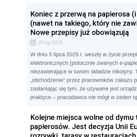
Koniec z przerwą na papierosa (i
(nawet na takiego, który nie zaw
Nowe przepisy już obowiązują
25 lip 2025
W dniu 5 lipca 2025 r. weszły w życie przepi
elektronicznych (potocznie zwanych e-papi
niezawierające w swoim składzie nikotyny.
„obchodzenie” przez pracowników zakazu p
zasłaniając się tym, że używane jest urzą
praktyce – pracodawca nie mógł w żaden s
Kolejne miejsca wolne od dymu t
papierosów. Jest decyzja Unii Eu
rozrywki, tarasy w restauracjach