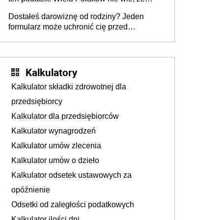
trzeba go zapłacić. Zaleganie fiskusowi
Dostałeś darowiznę od rodziny? Jeden
oznacza kary
formularz może uchronić cię przed
podatkiem
Kalkulatory
Kalkulator składki zdrowotnej dla
przedsiębiorcy
Kalkulator dla przedsiębiorców
Kalkulator wynagrodzeń
Kalkulator umów zlecenia
Kalkulator umów o dzieło
Kalkulator odsetek ustawowych za
opóźnienie
Odsetki od zaległości podatkowych
Kalkulator ilości dni