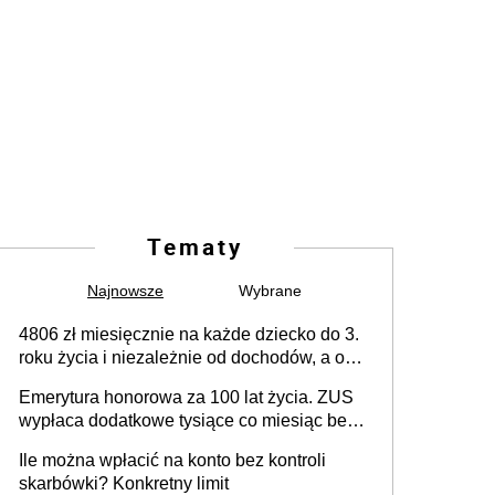
Tematy
Najnowsze
Wybrane
4806 zł miesięcznie na każde dziecko do 3.
roku życia i niezależnie od dochodów, a od
4. roku życia 800 plus – nowe świadczenie
Emerytura honorowa za 100 lat życia. ZUS
ma odwrócić trend spadku liczby urodzeń w
wypłaca dodatkowe tysiące co miesiąc bez
Polsce
żadnego wniosku
Ile można wpłacić na konto bez kontroli
skarbówki? Konkretny limit