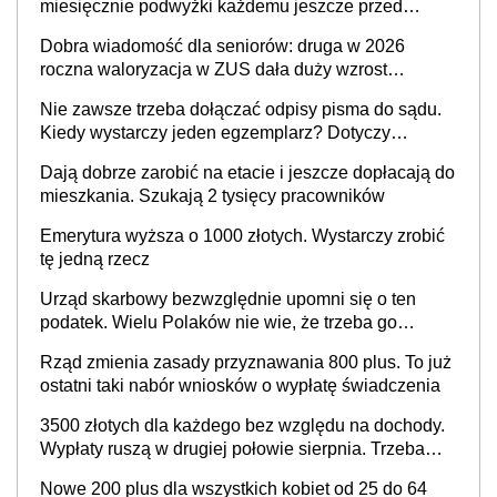
miesięcznie podwyżki każdemu jeszcze przed
wyborami
Dobra wiadomość dla seniorów: druga w 2026
roczna waloryzacja w ZUS dała duży wzrost
emerytur
Nie zawsze trzeba dołączać odpisy pisma do sądu.
Kiedy wystarczy jeden egzemplarz? Dotyczy
każdego
Dają dobrze zarobić na etacie i jeszcze dopłacają do
mieszkania. Szukają 2 tysięcy pracowników
Emerytura wyższa o 1000 złotych. Wystarczy zrobić
tę jedną rzecz
Urząd skarbowy bezwzględnie upomni się o ten
podatek. Wielu Polaków nie wie, że trzeba go
zapłacić. Zaleganie fiskusowi oznacza kary
Rząd zmienia zasady przyznawania 800 plus. To już
ostatni taki nabór wniosków o wypłatę świadczenia
3500 złotych dla każdego bez względu na dochody.
Wypłaty ruszą w drugiej połowie sierpnia. Trzeba
jednak złożyć wniosek
Nowe 200 plus dla wszystkich kobiet od 25 do 64