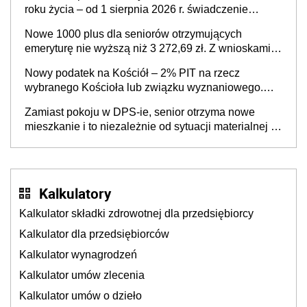
roku życia – od 1 sierpnia 2026 r. świadczenie
przysługuje w ramach nowego programu rządowego
Nowe 1000 plus dla seniorów otrzymujących
emeryturę nie wyższą niż 3 272,69 zł. Z wnioskami
należy się pospieszyć, bo spóźnialscy świadczenia
Nowy podatek na Kościół – 2% PIT na rzecz
nie otrzymają
wybranego Kościoła lub związku wyznaniowego.
Premier potwierdza prace nad zmianami w systemie
Zamiast pokoju w DPS-ie, senior otrzyma nowe
finansowania
mieszkanie i to niezależnie od sytuacji materialnej –
rząd ogłasza nowy program wsparcia dla osób po 60
roku życia
Kalkulatory
Kalkulator składki zdrowotnej dla przedsiębiorcy
Kalkulator dla przedsiębiorców
Kalkulator wynagrodzeń
Kalkulator umów zlecenia
Kalkulator umów o dzieło