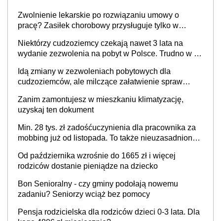
Zwolnienie lekarskie po rozwiązaniu umowy o
pracę? Zasiłek chorobowy przysługuje tylko w
przypadku zachorowania w ciągu 14 dni od ustania
Niektórzy cudzoziemcy czekają nawet 3 lata na
stosunku pracy
wydanie zezwolenia na pobyt w Polsce. Trudno w to
uwierzyć, ale ogromne opóźnienia z kartami pobytu
Idą zmiany w zezwoleniach pobytowych dla
to realny problem
cudzoziemców, ale milczące załatwienie spraw
przewidziano tylko dla wybranych
Zanim zamontujesz w mieszkaniu klimatyzację,
uzyskaj ten dokument
Min. 28 tys. zł zadośćuczynienia dla pracownika za
mobbing już od listopada. To także nieuzasadniona
krytyka i izolowanie z zespołu
Od października wzrośnie do 1665 zł i więcej
rodziców dostanie pieniądze na dziecko
Bon Senioralny - czy gminy podołają nowemu
zadaniu? Seniorzy wciąż bez pomocy
Pensja rodzicielska dla rodziców dzieci 0-3 lata. Dla