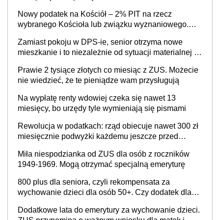
należy się pospieszyć, bo spóźnialscy świadczenia
Nowy podatek na Kościół – 2% PIT na rzecz
nie otrzymają
wybranego Kościoła lub związku wyznaniowego.
Premier potwierdza prace nad zmianami w systemie
Zamiast pokoju w DPS-ie, senior otrzyma nowe
finansowania
mieszkanie i to niezależnie od sytuacji materialnej –
rząd ogłasza nowy program wsparcia dla osób po 60
Prawie 2 tysiące złotych co miesiąc z ZUS. Możecie
roku życia
nie wiedzieć, że te pieniądze wam przysługują
Na wypłatę renty wdowiej czeka się nawet 13
miesięcy, bo urzędy tyle wymieniają się pismami
Rewolucja w podatkach: rząd obiecuje nawet 300 zł
miesięcznie podwyżki każdemu jeszcze przed
wyborami
Miła niespodzianka od ZUS dla osób z roczników
1949-1969. Mogą otrzymać specjalną emeryturę
800 plus dla seniora, czyli rekompensata za
wychowanie dzieci dla osób 50+. Czy dodatek dla
seniorów za rodzicielstwo wejdzie w życie?
Dodatkowe lata do emerytury za wychowanie dzieci.