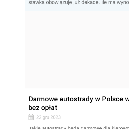
stawka obowiązuje już dekadę. Ile ma wy
Darmowe autostrady w Polsce w 
bez opłat
22 gru 2023
Jakie autostrady będą darmowe dla kierowc