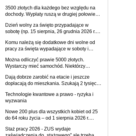
na drodze i na terenach rolniczych
3500 złotych dla każdego bez względu na
dochody. Wypłaty ruszą w drugiej połowie
sierpnia. Trzeba jednak złożyć wniosek
Dzień wolny za święto przypadające w
sobotę (np. 15 sierpnia, 26 grudnia 2026 r.) –
zasady rozliczania czasu pracy, obowiązki
Komu należą się dodatkowe dni wolne od
pracodawcy (sektor prywatny i administracja
pracy za święta wypadające w soboty i
publiczna), najczęstsze pytania
niedziele? Jak to wygląda w 2026 roku?
Można odliczyć prawie 5000 złotych.
Wystarczy mieć samochód. Niektórzy
zapominają o tej uldze w rozliczeniach ze
Dają dobrze zarobić na etacie i jeszcze
skarbówką
dopłacają do mieszkania. Szukają 2 tysięcy
pracowników
Technologie kwantowe a prawo - ryzyka i
wyzwania
Nowe 200 plus dla wszystkich kobiet od 25
do 64 roku życia – od 1 sierpnia 2026 r.
świadczenie przysługuje w ramach nowego
Staż pracy 2026 - ZUS wydaje
programu rządowego
zaświadczenia do „stażowego” ale trzeba