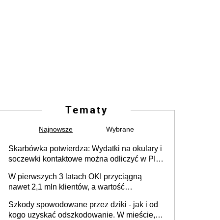
Tematy
Najnowsze
Wybrane
Skarbówka potwierdza: Wydatki na okulary i
soczewki kontaktowe można odliczyć w PIT.
Główny warunek - orzeczenie o
W pierwszych 3 latach OKI przyciągną
niepełnosprawności. Częściowe
nawet 2,1 mln klientów, a wartość
dofinansowanie (np. z zfśs) pomniejsza
zgromadzonych aktywów przekroczy 100
odliczenie
Szkody spowodowane przez dziki - jak i od
mld zł
kogo uzyskać odszkodowanie. W mieście,