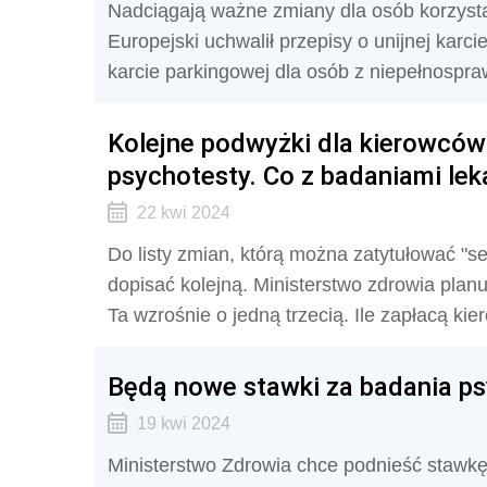
Nadciągają ważne zmiany dla osób korzysta
Europejski uchwalił przepisy o unijnej karc
karcie parkingowej dla osób z niepełnospr
Kolejne podwyżki dla kierowców.
psychotesty. Co z badaniami lek
22 kwi 2024
Do listy zmian, którą można zatytułować "s
dopisać kolejną. Ministerstwo zdrowia pla
Ta wzrośnie o jedną trzecią. Ile zapłacą ki
Będą nowe stawki za badania p
19 kwi 2024
Ministerstwo Zdrowia chce podnieść stawkę