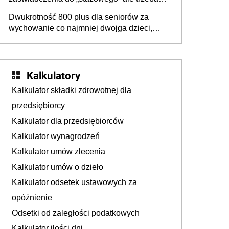
złożyć wniosek USP albo US-7 (za okresy
Dwukrotność 800 plus dla seniorów za
sprzed 1999 roku). Jak odebrać
wychowanie co najmniej dwojga dzieci,
zaświadczenie z ZUS?
które „pracują w Polsce i zasilają budżet
państwa poprzez płacenie podatków?
Zapadła decyzja Sejmu
Kalkulatory
Kalkulator składki zdrowotnej dla
przedsiębiorcy
Kalkulator dla przedsiębiorców
Kalkulator wynagrodzeń
Kalkulator umów zlecenia
Kalkulator umów o dzieło
Kalkulator odsetek ustawowych za
opóźnienie
Odsetki od zaległości podatkowych
Kalkulator ilości dni