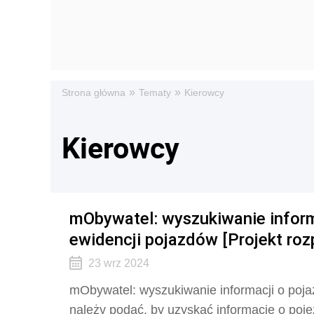
»
»
Strona główna
Tematy
Kierowcy
Kierowcy
mObywatel: wyszukiwanie informa
ewidencji pojazdów [Projekt roz
23 wrz 2024
mObywatel: wyszukiwanie informacji o pojaz
należy podać, by uzyskać informacje o poje