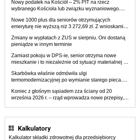
Nowy podatek na Kościół – 2% PIT na rzecz
wybranego Kościoła lub związku wyznaniowego.
Premier potwierdza prace nad zmianami w systemie
Nowe 1000 plus dla seniorów otrzymujących
finansowania
emeryturę nie wyższą niż 3 272,69 zł. Z wnioskami
należy się pospieszyć, bo spóźnialscy świadczenia
Zmiany w wypłatach z ZUS w sierpniu. Oni dostaną
nie otrzymają
pieniądze w innym terminie
Zamiast pokoju w DPS-ie, senior otrzyma nowe
mieszkanie i to niezależnie od sytuacji materialnej –
rząd ogłasza nowy program wsparcia dla osób po 60
Skarbówka właśnie odmówiła ulgi
roku życia
termomodernizacyjnej po wymianie starego pieca.
Uwaga, decyduje ważny szczegół!
Koniec z głośnym sąsiadem zza ściany od 20
września 2026 r. – rząd wprowadza nowe przepisy,
które poprawią komfort życia mieszkańców
Kalkulatory
Kalkulator składki zdrowotnej dla przedsiębiorcy