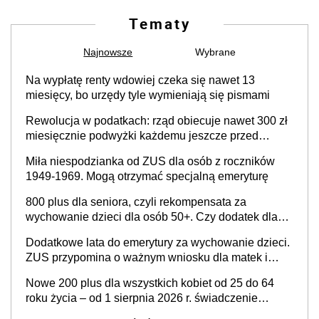
Tematy
Najnowsze
Wybrane
Na wypłatę renty wdowiej czeka się nawet 13
miesięcy, bo urzędy tyle wymieniają się pismami
Rewolucja w podatkach: rząd obiecuje nawet 300 zł
miesięcznie podwyżki każdemu jeszcze przed
wyborami
Miła niespodzianka od ZUS dla osób z roczników
1949-1969. Mogą otrzymać specjalną emeryturę
800 plus dla seniora, czyli rekompensata za
wychowanie dzieci dla osób 50+. Czy dodatek dla
seniorów za rodzicielstwo wejdzie w życie?
Dodatkowe lata do emerytury za wychowanie dzieci.
ZUS przypomina o ważnym wniosku dla matek i
ojców
Nowe 200 plus dla wszystkich kobiet od 25 do 64
roku życia – od 1 sierpnia 2026 r. świadczenie
przysługuje w ramach nowego programu rządowego