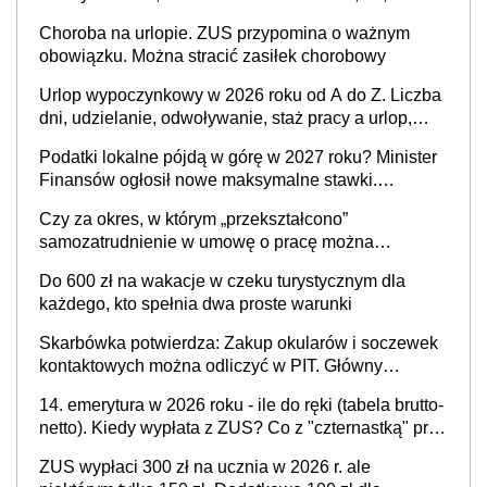
1 m2 budynków i lokali związanych z prowadzeniem
Choroba na urlopie. ZUS przypomina o ważnym
biznesu
obowiązku. Można stracić zasiłek chorobowy
Urlop wypoczynkowy w 2026 roku od A do Z. Liczba
dni, udzielanie, odwoływanie, staż pracy a urlop,
część etatu i inne ważne sytuacje
Podatki lokalne pójdą w górę w 2027 roku? Minister
Finansów ogłosił nowe maksymalne stawki.
Sprawdź, ile mogą wynieść
Czy za okres, w którym „przekształcono”
samozatrudnienie w umowę o pracę można
wystawić faktury korygujące? Rozwiązanie umowy
Do 600 zł na wakacje w czeku turystycznym dla
cywilnoprawnej jedynym racjonalnym wyjściem
każdego, kto spełnia dwa proste warunki
Skarbówka potwierdza: Zakup okularów i soczewek
kontaktowych można odliczyć w PIT. Główny
warunek - orzeczenie o niepełnosprawności.
14. emerytura w 2026 roku - ile do ręki (tabela brutto-
Częściowe dofinansowanie (np. z zfśs) zmniejsza
netto). Kiedy wypłata z ZUS? Co z "czternastką" przy
odliczenie
rencie wdowiej i rencie rodzinnej?
ZUS wypłaci 300 zł na ucznia w 2026 r. ale