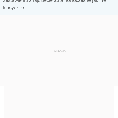
zestawieniu znajdziecie auta nowoczesne jak i te
klasyczne.
REKLAMA