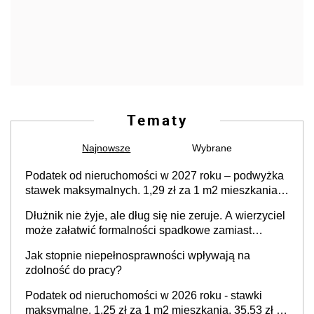
Tematy
Najnowsze
Wybrane
Podatek od nieruchomości w 2027 roku – podwyżka
stawek maksymalnych. 1,29 zł za 1 m2 mieszkania,
36,49 zł za 1 m2 budynków i lokali związanych z
Dłużnik nie żyje, ale dług się nie zeruje. A wierzyciel
prowadzeniem działalności gospodarczej
może załatwić formalności spadkowe zamiast
rodziny
Jak stopnie niepełnosprawności wpływają na
zdolność do pracy?
Podatek od nieruchomości w 2026 roku - stawki
maksymalne. 1,25 zł za 1 m2 mieszkania, 35,53 zł za