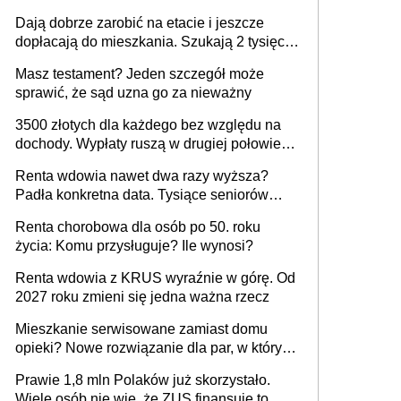
Dają dobrze zarobić na etacie i jeszcze
dopłacają do mieszkania. Szukają 2 tysięcy
pracowników
Masz testament? Jeden szczegół może
sprawić, że sąd uzna go za nieważny
3500 złotych dla każdego bez względu na
dochody. Wypłaty ruszą w drugiej połowie
sierpnia. Trzeba jednak złożyć wniosek
Renta wdowia nawet dwa razy wyższa?
Padła konkretna data. Tysiące seniorów
czeka na te zmiany
Renta chorobowa dla osób po 50. roku
życia: Komu przysługuje? Ile wynosi?
Renta wdowia z KRUS wyraźnie w górę. Od
2027 roku zmieni się jedna ważna rzecz
Mieszkanie serwisowane zamiast domu
opieki? Nowe rozwiązanie dla par, w których
jeden z partnerów choruje na Parkinsona lub
Prawie 1,8 mln Polaków już skorzystało.
demencję
Wiele osób nie wie, że ZUS finansuje to