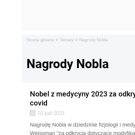
»
»
Strona główna
Tematy
Nagrody Nobla
Nagrody Nobla
Nobel z medycyny 2023 za odkry
covid
02 paź 2023
Nagrodę Nobla w dziedzinie fizjologii i med
Weissman "za odkrycia dotyczące modyfikac