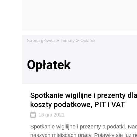
»
»
Strona główna
Tematy
Opłatek
Opłatek
Spotkanie wigilijne i prezenty 
koszty podatkowe, PIT i VAT
16 gru 2021
Spotkanie wigilijne i prezenty a podatki. N
naszych miejscach pracy. Pojawiły się już 