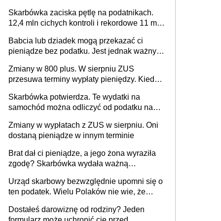
Skarbówka zaciska pętlę na podatnikach.
12,4 mln cichych kontroli i rekordowe 11 mld
złotych zaległości
Babcia lub dziadek mogą przekazać ci
pieniądze bez podatku. Jest jednak ważny
limit
Zmiany w 800 plus. W sierpniu ZUS
przesuwa terminy wypłaty pieniędzy. Kiedy
przelewy trafią teraz do rodziców?
Skarbówka potwierdza. Te wydatki na
samochód można odliczyć od podatku nawet
do 2280 zł
Zmiany w wypłatach z ZUS w sierpniu. Oni
dostaną pieniądze w innym terminie
Brat dał ci pieniądze, a jego żona wyraziła
zgodę? Skarbówka wydała ważną
interpretację
Urząd skarbowy bezwzględnie upomni się o
ten podatek. Wielu Polaków nie wie, że
trzeba go zapłacić. Zaleganie fiskusowi
Dostałeś darowiznę od rodziny? Jeden
oznacza kary
formularz może uchronić cię przed