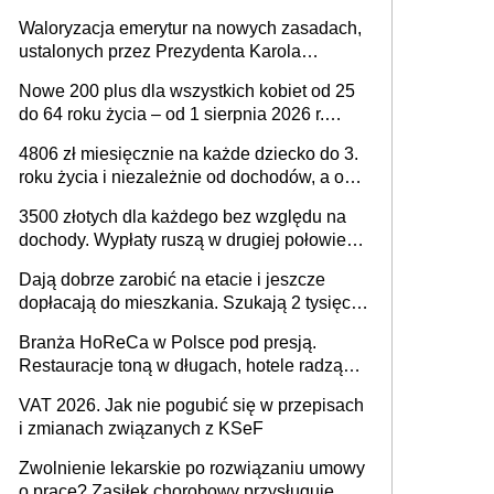
Waloryzacja emerytur na nowych zasadach,
ustalonych przez Prezydenta Karola
Nawrockiego – już nie tylko procentowa, ale
Nowe 200 plus dla wszystkich kobiet od 25
również kwotowa podwyżka świadczeń?
do 64 roku życia – od 1 sierpnia 2026 r.
świadczenie przysługuje w ramach nowego
4806 zł miesięcznie na każde dziecko do 3.
programu rządowego
roku życia i niezależnie od dochodów, a od
4. roku życia 800 plus – nowe świadczenie
3500 złotych dla każdego bez względu na
ma odwrócić trend spadku liczby urodzeń w
dochody. Wypłaty ruszą w drugiej połowie
Polsce
sierpnia. Trzeba jednak złożyć wniosek
Dają dobrze zarobić na etacie i jeszcze
dopłacają do mieszkania. Szukają 2 tysięcy
pracowników
Branża HoReCa w Polsce pod presją.
Restauracje toną w długach, hotele radzą
sobie lepiej [GOŚĆ INFOR.PL]
VAT 2026. Jak nie pogubić się w przepisach
i zmianach związanych z KSeF
Zwolnienie lekarskie po rozwiązaniu umowy
o pracę? Zasiłek chorobowy przysługuje