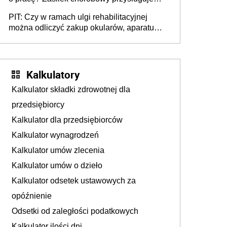
tylko w przypadku zachorowania w ciągu 14
PIT: Czy w ramach ulgi rehabilitacyjnej
dni od ustania stosunku pracy
można odliczyć zakup okularów, aparatu
słuchowego i skutera inwalidzkiego?
Kalkulatory
Kalkulator składki zdrowotnej dla
przedsiębiorcy
Kalkulator dla przedsiębiorców
Kalkulator wynagrodzeń
Kalkulator umów zlecenia
Kalkulator umów o dzieło
Kalkulator odsetek ustawowych za
opóźnienie
Odsetki od zaległości podatkowych
Kalkulator ilości dni