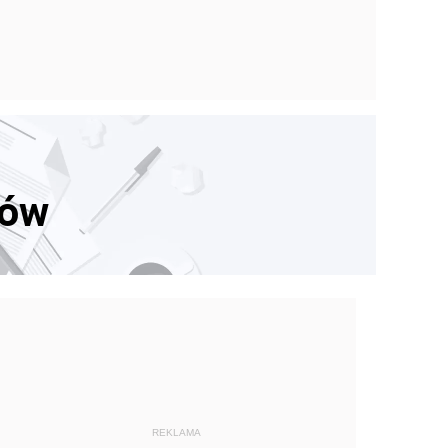
dów
REKLAMA