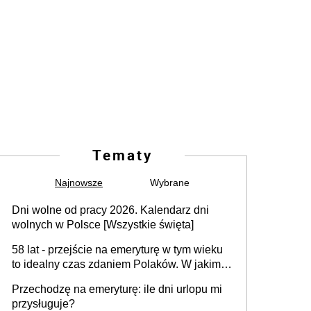
Tematy
Najnowsze
Wybrane
Dni wolne od pracy 2026. Kalendarz dni
wolnych w Polsce [Wszystkie święta]
58 lat - przejście na emeryturę w tym wieku
to idealny czas zdaniem Polaków. W jakim
wieku faktycznie wnioskujemy o emeryturę i
Przechodzę na emeryturę: ile dni urlopu mi
dlaczego?
przysługuje?