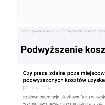
»
»
Strona główna
Tematy
Podwyższenie kosztów uzys
Podwyższenie kosz
Czy praca zdalna poza miejscow
podwyższonych kosztów uzyska
02 kwi 2024
Krajowa Informacja Skarbowa (KIS) w swojej
wykonujący obowiązki w ramach pracy zdaln