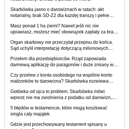
Skarbówka jasno o darowiznach w ratach: akt
notarialny, brak SD-Z2 dla każdej transzy i pełne
zwolnienie podatkowe
Masz ponad 1 ha ziemi? Nawet jeśli nic nie
uprawiasz, możesz mieć obowiązek zapłaty za brak
OC
Organ skarbowy nie przeczytał przepisu do końca.
Sąd uchylił interpretację dotyczącą milionowych
przychodów
Przełom dla przedsiębiorców. Rząd zapowiada
darmową aplikację do paragonów i duże zmiany w
podatkach
Czy przelew z konta osobistego na wspólne konto
małżonków to darowizna? Skarbówka rozwiewa
wątpliwości
Gotówka od ojca to problem. Skarbówka mówi
wprost: nie ma zwolnienia z podatku od darowizn,
nawet gdy pieniądze wpłyną na konto
5 błędów w testamencie, które mogą kosztować
obdarowanego
singla cały majątek
Gdzie jest przechowywany testament spisany u