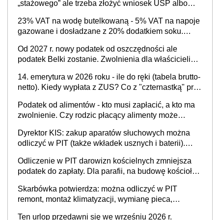
„stażowego” ale trzeba złożyć wniosek USP albo
US-7 (za okresy sprzed 1999 roku). Jak odebrać
23% VAT na wodę butelkowaną - 5% VAT na napoje
zaświadczenie z ZUS?
gazowane i dosładzane z 20% dodatkiem soku.
Dlaczego polski system podatkowy dyskryminuje
Od 2027 r. nowy podatek od oszczędności ale
wodę a nie niezdrowe napoje?
podatek Belki zostanie. Zwolnienia dla właścicieli
kont OKI do 25 tys. zł lub do 100 tys. zł - w
14. emerytura w 2026 roku - ile do ręki (tabela brutto-
zależności od rodzaju aktywów (lokaty, obligacje, czy
netto). Kiedy wypłata z ZUS? Co z "czternastką" przy
akcje, fundusze inwestycyjne)
rencie wdowiej i rencie rodzinnej?
Podatek od alimentów - kto musi zapłacić, a kto ma
zwolnienie. Czy rodzic płacący alimenty może
odliczyć ulgę na dziecko?
Dyrektor KIS: zakup aparatów słuchowych można
odliczyć w PIT (także wkładek usznych i baterii).
Podstawowy warunek - orzeczona
Odliczenie w PIT darowizn kościelnych zmniejsza
niepełnosprawność
podatek do zapłaty. Dla parafii, na budowę kościoła,
cele charytatywne, dla mediów promujących kult
Skarbówka potwierdza: można odliczyć w PIT
religijny
remont, montaż klimatyzacji, wymianę pieca,
wyposażenie łazienki, kuchni, sprzęt AGD - w celu
Ten urlop przedawni się we wrześniu 2026 r.
przystosowania mieszkania dla potrzeb