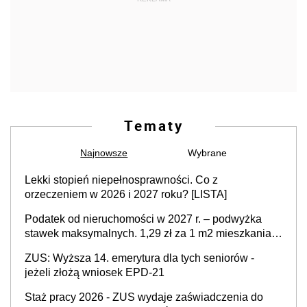
Tematy
Najnowsze
Wybrane
Lekki stopień niepełnosprawności. Co z
orzeczeniem w 2026 i 2027 roku? [LISTA]
Podatek od nieruchomości w 2027 r. – podwyżka
stawek maksymalnych. 1,29 zł za 1 m2 mieszkania,
36,49 zł za 1 m2 budynków i lokali związanych z
ZUS: Wyższa 14. emerytura dla tych seniorów -
prowadzeniem działalności gospodarczej
jeżeli złożą wniosek EPD-21
Staż pracy 2026 - ZUS wydaje zaświadczenia do