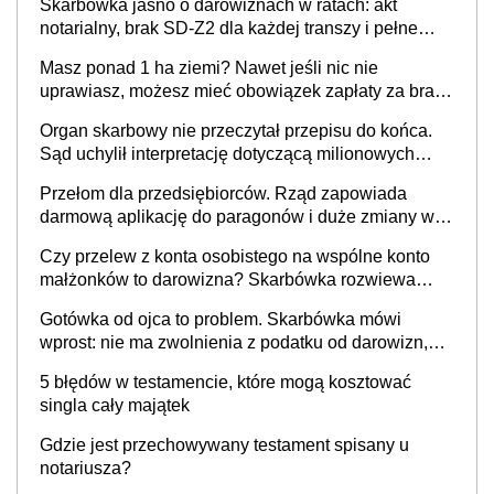
Skarbówka jasno o darowiznach w ratach: akt
notarialny, brak SD-Z2 dla każdej transzy i pełne
zwolnienie podatkowe
Masz ponad 1 ha ziemi? Nawet jeśli nic nie
uprawiasz, możesz mieć obowiązek zapłaty za brak
OC
Organ skarbowy nie przeczytał przepisu do końca.
Sąd uchylił interpretację dotyczącą milionowych
przychodów
Przełom dla przedsiębiorców. Rząd zapowiada
darmową aplikację do paragonów i duże zmiany w
podatkach
Czy przelew z konta osobistego na wspólne konto
małżonków to darowizna? Skarbówka rozwiewa
wątpliwości
Gotówka od ojca to problem. Skarbówka mówi
wprost: nie ma zwolnienia z podatku od darowizn,
nawet gdy pieniądze wpłyną na konto
5 błędów w testamencie, które mogą kosztować
obdarowanego
singla cały majątek
Gdzie jest przechowywany testament spisany u
notariusza?