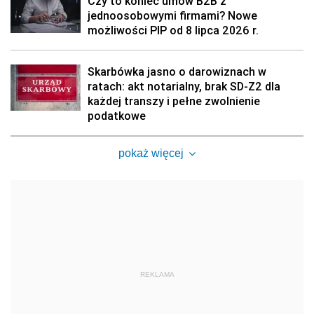
Czy to koniec umów B2B z
jednoosobowymi firmami? Nowe
możliwości PIP od 8 lipca 2026 r.
Skarbówka jasno o darowiznach w
ratach: akt notarialny, brak SD-Z2 dla
każdej transzy i pełne zwolnienie
podatkowe
pokaż więcej
REKLAMA