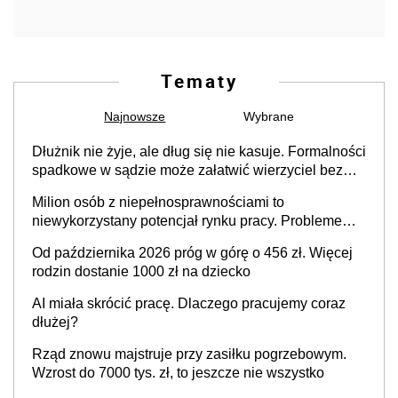
Tematy
Najnowsze
Wybrane
Dłużnik nie żyje, ale dług się nie kasuje. Formalności
spadkowe w sądzie może załatwić wierzyciel bez
zgody rodziny zmarłego
Milion osób z niepełnosprawnościami to
niewykorzystany potencjał rynku pracy. Problemem
nie jest brak kandydatów, dofinansowań czy
Od października 2026 próg w górę o 456 zł. Więcej
refundacji, ale bariery po stronie systemu i
rodzin dostanie 1000 zł na dziecko
świadomości pracodawców [WYWIAD]
AI miała skrócić pracę. Dlaczego pracujemy coraz
dłużej?
Rząd znowu majstruje przy zasiłku pogrzebowym.
Wzrost do 7000 tys. zł, to jeszcze nie wszystko