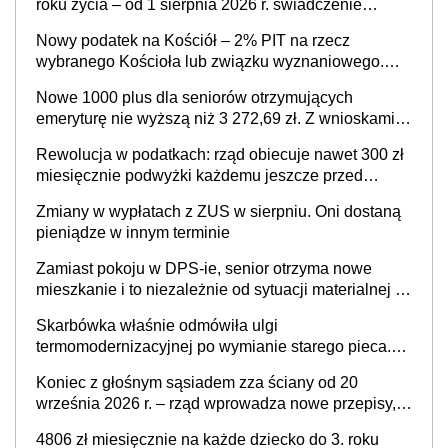
roku życia – od 1 sierpnia 2026 r. świadczenie
przysługuje w ramach nowego programu rządowego
Nowy podatek na Kościół – 2% PIT na rzecz
wybranego Kościoła lub związku wyznaniowego.
Premier potwierdza prace nad zmianami w systemie
Nowe 1000 plus dla seniorów otrzymujących
finansowania
emeryturę nie wyższą niż 3 272,69 zł. Z wnioskami
należy się pospieszyć, bo spóźnialscy świadczenia
Rewolucja w podatkach: rząd obiecuje nawet 300 zł
nie otrzymają
miesięcznie podwyżki każdemu jeszcze przed
wyborami
Zmiany w wypłatach z ZUS w sierpniu. Oni dostaną
pieniądze w innym terminie
Zamiast pokoju w DPS-ie, senior otrzyma nowe
mieszkanie i to niezależnie od sytuacji materialnej –
rząd ogłasza nowy program wsparcia dla osób po 60
Skarbówka właśnie odmówiła ulgi
roku życia
termomodernizacyjnej po wymianie starego pieca.
Uwaga, decyduje ważny szczegół!
Koniec z głośnym sąsiadem zza ściany od 20
września 2026 r. – rząd wprowadza nowe przepisy,
które poprawią komfort życia mieszkańców
4806 zł miesięcznie na każde dziecko do 3. roku