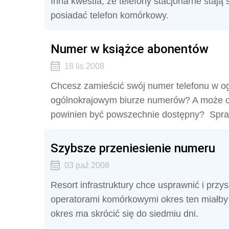
Inna kwestia, że telefony stacjonarne stają
posiadać telefon komórkowy.
Numer w książce abonentów
18 lis 2008
Chcesz zamieścić swój numer telefonu w ogó
ogólnokrajowym biurze numerów? A może ch
powinien być powszechnie dostępny? Sprawd
Szybsze przeniesienie numeru
03 paź 2008
Resort infrastruktury chce usprawnić i prz
operatorami komórkowymi okres ten miałby 
okres ma skrócić się do siedmiu dni.