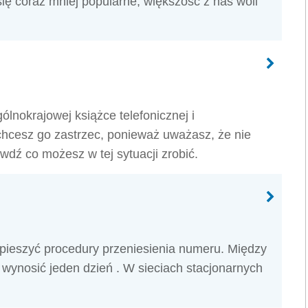
 się coraz mniej popularne, większość z nas woli
lnokrajowej książce telefonicznej i
cesz go zastrzec, ponieważ uważasz, że nie
ź co możesz w tej sytuacji zrobić.
yspieszyć procedury przeniesienia numeru. Między
wynosić jeden dzień . W sieciach stacjonarnych