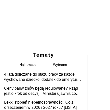
Tematy
Najnowsze
Wybrane
4 lata doliczane do stażu pracy za każde
wychowane dziecko, dodatek do emerytury
za wychowanie dzieci i świadczenie także
Ceny paliw znów będą regulowane? Rząd
dla rodziców trójki dzieci. Znamy stanowisko
jest o krok od decyzji. Minister ujawnił, co
sejmowej komisji
może wydarzyć się już w przyszłym tygodniu
Lekki stopień niepełnosprawności. Co z
orzeczeniem w 2026 i 2027 roku? [LISTA]