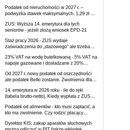
Podatek od nieruchomości w 2027 r. –
podwyżka stawek maksymalnych. 1,29 zł za
1 m2 mieszkania, 36,49 zł za 1 m2
ZUS: Wyższa 14. emerytura dla tych
budynków i lokali związanych z
seniorów - jeżeli złożą wniosek EPD-21
prowadzeniem działalności gospodarczej
Staż pracy 2026 - ZUS wydaje
zaświadczenia do „stażowego” ale trzeba
złożyć wniosek USP albo US-7 (za okresy
23% VAT na wodę butelkowaną - 5% VAT na
sprzed 1999 roku). Jak odebrać
napoje gazowane i dosładzane z 20%
zaświadczenie z ZUS?
dodatkiem soku. Dlaczego polski system
Od 2027 r. nowy podatek od oszczędności
podatkowy dyskryminuje wodę a nie
ale podatek Belki zostanie. Zwolnienia dla
niezdrowe napoje?
właścicieli kont OKI do 25 tys. zł lub do 100
14. emerytura w 2026 roku - ile do ręki
tys. zł - w zależności od rodzaju aktywów
(tabela brutto-netto). Kiedy wypłata z ZUS?
(lokaty, obligacje, czy akcje, fundusze
Co z "czternastką" przy rencie wdowiej i
inwestycyjne)
Podatek od alimentów - kto musi zapłacić, a
rencie rodzinnej?
kto ma zwolnienie. Czy rodzic płacący
alimenty może odliczyć ulgę na dziecko?
Dyrektor KIS: zakup aparatów słuchowych
można odliczyć w PIT (także wkładek