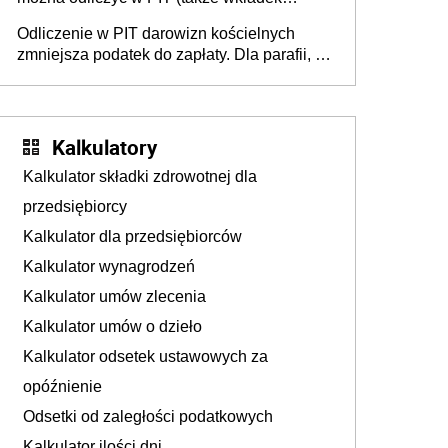
usznych i baterii). Podstawowy warunek -
Odliczenie w PIT darowizn kościelnych
orzeczona niepełnosprawność
zmniejsza podatek do zapłaty. Dla parafii, na
budowę kościoła, cele charytatywne, dla
mediów promujących kult religijny
Kalkulatory
Kalkulator składki zdrowotnej dla
przedsiębiorcy
Kalkulator dla przedsiębiorców
Kalkulator wynagrodzeń
Kalkulator umów zlecenia
Kalkulator umów o dzieło
Kalkulator odsetek ustawowych za
opóźnienie
Odsetki od zaległości podatkowych
Kalkulator ilości dni