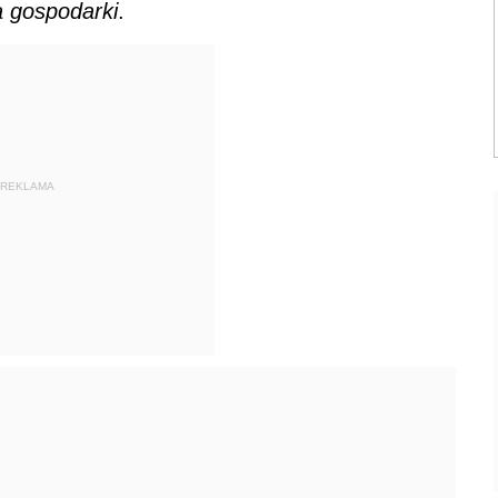
a gospodarki
.
REKLAMA