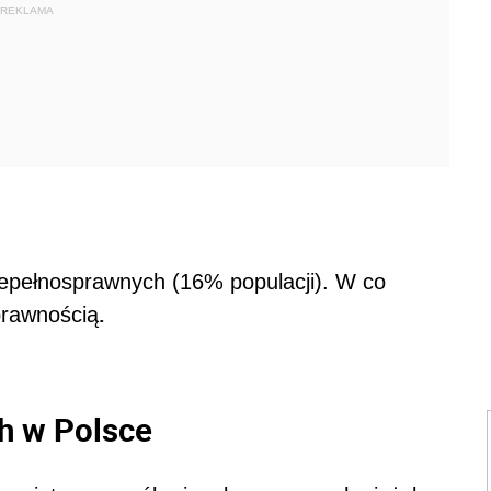
REKLAMA
 niepełnosprawnych (16% populacji). W co
.
prawnością
h w Polsce