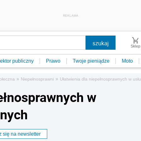
REKLAMA
Sklep
ektor publiczny
Prawo
Twoje pieniądze
Moto
»
»
ołeczna
Niepełnosprawni
Ułatwienia dla niepełnosprawnych w usłu
pełnosprawnych w
znych
 się na newsletter