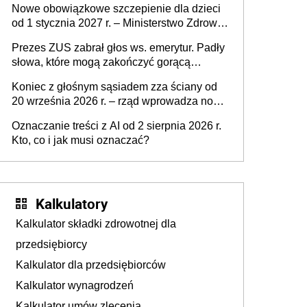
Nowe obowiązkowe szczepienie dla dzieci
od 1 stycznia 2027 r. – Ministerstwo Zdrowia
zmienia Program Szczepień Ochronnych na
Prezes ZUS zabrał głos ws. emerytur. Padły
2027 r.
słowa, które mogą zakończyć gorącą
dyskusję
Koniec z głośnym sąsiadem zza ściany od
20 września 2026 r. – rząd wprowadza nowe
przepisy, które poprawią komfort życia
Oznaczanie treści z AI od 2 sierpnia 2026 r.
mieszkańców
Kto, co i jak musi oznaczać?
Kalkulatory
Kalkulator składki zdrowotnej dla
przedsiębiorcy
Kalkulator dla przedsiębiorców
Kalkulator wynagrodzeń
Kalkulator umów zlecenia