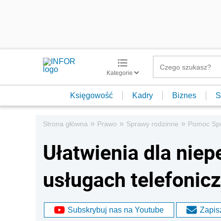
Kategorie
Księgowość
Kadry
Biznes
S
»
»
»
Strona główna
Prawo
Sprawy rodzinne
Pomoc Sp
Ułatwienia dla nie
usługach telefonic
Subskrybuj nas na Youtube
Zapisz