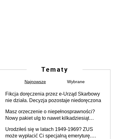
Tematy
Najnowsze
Wybrane
Fikcja doręczenia przez e-Urząd Skarbowy
nie działa. Decyzja pozostaje niedoręczona
Masz orzeczenie o niepełnosprawności?
Nowy pakiet ulg to nawet kilkadziesiąt
tysięcy złotych rocznie. Sprawdź, jak
Urodziłeś się w latach 1949-1969? ZUS
odebrać pieniądze
może wypłacić Ci specjalną emeryturę.