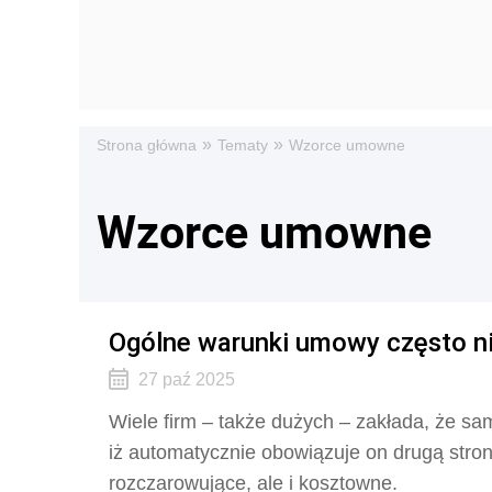
»
»
Strona główna
Tematy
Wzorce umowne
Wzorce umowne
Ogólne warunki umowy często n
27 paź 2025
Wiele firm – także dużych – zakłada, że s
iż automatycznie obowiązuje on drugą stronę
rozczarowujące, ale i kosztowne.