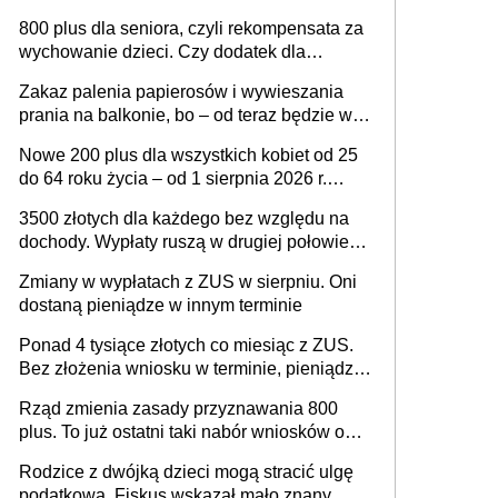
Musisz spełnić te warunki
800 plus dla seniora, czyli rekompensata za
wychowanie dzieci. Czy dodatek dla
seniorów za rodzicielstwo wejdzie w życie?
Zakaz palenia papierosów i wywieszania
prania na balkonie, bo – od teraz będzie w
całości należeć do nieruchomości wspólnej,
Nowe 200 plus dla wszystkich kobiet od 25
a właścicielowi mieszkania przysługiwać
do 64 roku życia – od 1 sierpnia 2026 r.
będzie wyłącznie służebność? Nowy projekt
świadczenie przysługuje w ramach nowego
rządowy
3500 złotych dla każdego bez względu na
programu rządowego
dochody. Wypłaty ruszą w drugiej połowie
sierpnia. Trzeba jednak złożyć wniosek
Zmiany w wypłatach z ZUS w sierpniu. Oni
dostaną pieniądze w innym terminie
Ponad 4 tysiące złotych co miesiąc z ZUS.
Bez złożenia wniosku w terminie, pieniądze
przepadną
Rząd zmienia zasady przyznawania 800
plus. To już ostatni taki nabór wniosków o
wypłatę świadczenia
Rodzice z dwójką dzieci mogą stracić ulgę
podatkową. Fiskus wskazał mało znany